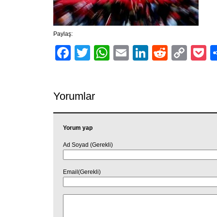
Paylaş:
Facebook
Twitter
WhatsApp
Email
LinkedIn
Reddit
Cop
P
Link
Yorumlar
Yorum yap
Ad Soyad (Gerekli)
Email(Gerekli)