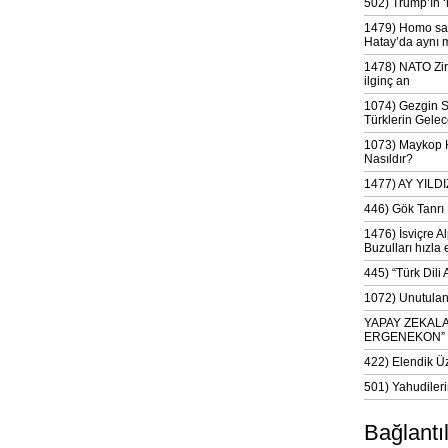
502) Trump’ın 
1479) Homo sap
Hatay’da aynı 
1478) NATO Zir
ilginç an
1074) Gezgin S
Türklerin Gelec
1073) Maykop Kü
Nasıldır?
1477) AY YIL
446) Gök Tanrı 
1476) İsviçre Al
Buzulları hızla 
445) “Türk Dili
1072) Unutulan 
YAPAY ZEKAL
ERGENEKON”
422) Elendik Ü
501) Yahudileri
Bağlantı