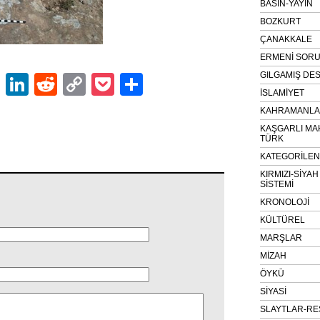
BASIN-YAYIN
BOZKURT
ÇANAKKALE
ERMENİ SOR
GILGAMIŞ DES
ok
er
atsApp
Email
LinkedIn
Reddit
Copy
Pocket
Share
İSLAMİYET
Link
KAHRAMANLAR
KAŞGARLI MA
TÜRK
KATEGORİLE
KIRMIZI-SİYA
SİSTEMİ
KRONOLOJİ
KÜLTÜREL
MARŞLAR
MİZAH
ÖYKÜ
SİYASİ
SLAYTLAR-RE