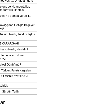
‘hediyesi’… Unutulan ders
iens ve Neandertaller,
mağarayı kullanmış
vesi’ne damga vuran 11
avaşçıdan Gezgin Bilgeye;
eği
ltürü Nedir, Türklük İlişkisi
DIZ KARARGÂHI
İnancı Nedir, Nasıldır?
pleri’nde acil durum:
eriyor
 Ailesi Günü” mü?
Türkler: Fu-Yu Kırgızları
ARA GÖRE “YENİDEN
züldük
n Sürgün Tarihi
lar