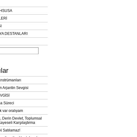
AHSUSA
LERİ
I
YA DESTANLARI
lar
Enstrümanları
n Arjantin Sevgisi
VGİSİ
a Süreci
k var oralıyam
ı, Derin Devlet, Toplumsal
ayeseli Karşılaştırma
 Satılamaz!