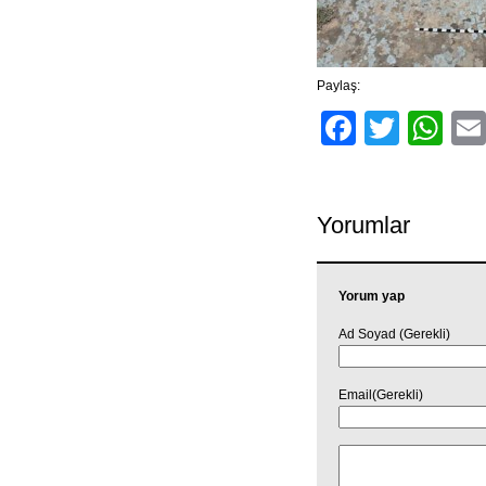
Paylaş:
Facebo
Twitt
Wh
Yorumlar
Yorum yap
Ad Soyad (Gerekli)
Email(Gerekli)