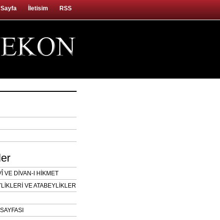
 Sayfa
İletisim
RSS
ler
 VE DİVAN-I HİKMET
LİKLERİ VE ATABEYLİKLER
SAYFASI