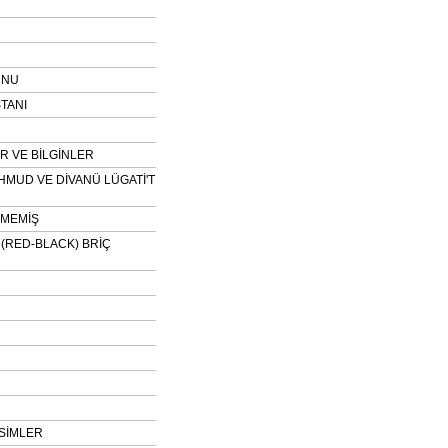
UNU
TANI
 VE BİLGİNLER
HMUD VE DİVANÜ LÜGATİ'T
NMEMİŞ
H (RED-BLACK) BRİÇ
SİMLER