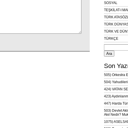
SOSYAL
TEŞKİLAT-I M
TÜRK ATASÖZ
TÜRK DÜNYAS
TÜRK VE DÜN
TÜRKÇE
Arama:
Son Yazı
505) Orkestra 
504) Yahudileri
424) VATAN SE
423) Aydınlanm
447) Harda Tür
503) Devlet Akl
Akıl Nedir? Muk
1075) ASELSAN