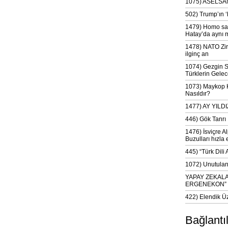
1075) ASELSAN
502) Trump’ın 
1479) Homo sap
Hatay’da aynı 
1478) NATO Zir
ilginç an
1074) Gezgin S
Türklerin Gelec
1073) Maykop Kü
Nasıldır?
1477) AY YIL
446) Gök Tanrı 
1476) İsviçre Al
Buzulları hızla 
445) “Türk Dili
1072) Unutulan 
YAPAY ZEKAL
ERGENEKON”
422) Elendik Ü
Bağlantı