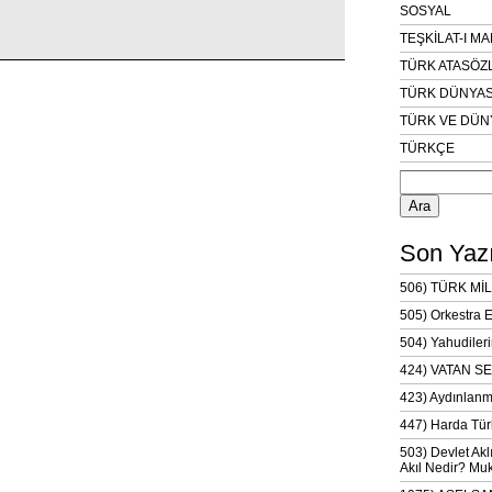
SOSYAL
TEŞKİLAT-I M
TÜRK ATASÖZ
TÜRK DÜNYAS
TÜRK VE DÜN
TÜRKÇE
Arama:
Son Yazı
506) TÜRK MİL
505) Orkestra 
504) Yahudileri
424) VATAN SE
423) Aydınlanm
447) Harda Tür
503) Devlet Akl
Akıl Nedir? Muk