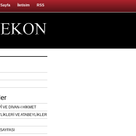
 Sayfa
İletisim
RSS
ler
 VE DİVAN-I HİKMET
LİKLERİ VE ATABEYLİKLER
SAYFASI