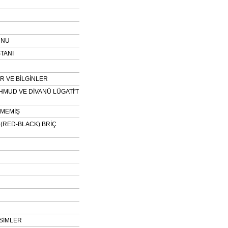
UNU
TANI
 VE BİLGİNLER
HMUD VE DİVANÜ LÜGATİ'T
NMEMİŞ
H (RED-BLACK) BRİÇ
SİMLER