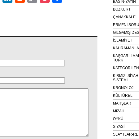
BASIN-YAYIN
Link
BOZKURT
ÇANAKKALE
ERMENİ SOR
GILGAMIŞ DES
İSLAMİYET
KAHRAMANLAR
KAŞGARLI MA
TÜRK
KATEGORİLE
KIRMIZI-SİYA
SİSTEMİ
KRONOLOJİ
KÜLTÜREL
MARŞLAR
MİZAH
ÖYKÜ
SİYASİ
SLAYTLAR-RE