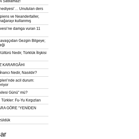
 Satılamaz!
‘hediyesi’… Unutulan ders
iens ve Neandertaller,
mağarayı kullanmış
vesi’ne damga vuran 11
avaşçıdan Gezgin Bilgeye;
eği
ltürü Nedir, Türklük İlişkisi
DIZ KARARGÂHI
İnancı Nedir, Nasıldır?
pleri’nde acil durum:
eriyor
 Ailesi Günü” mü?
Türkler: Fu-Yu Kırgızları
ARA GÖRE “YENİDEN
züldük
lar