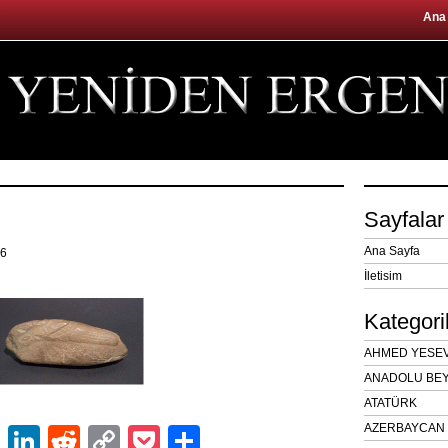
Ana
Sayfalar
Ana Sayfa
16
İletisim
Kategori
AHMED YESEVÎ
ANADOLU BEY
ATATÜRK
AZERBAYCAN 
ok
er
atsApp
Email
LinkedIn
Reddit
Copy
Pocket
Share