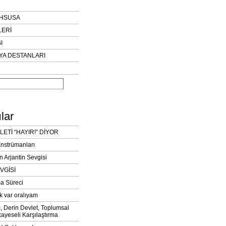
AHSUSA
LERİ
I
YA DESTANLARI
lar
LETİ “HAYIR!” DİYOR
Enstrümanları
n Arjantin Sevgisi
VGİSİ
a Süreci
k var oralıyam
ı, Derin Devlet, Toplumsal
ayeseli Karşılaştırma