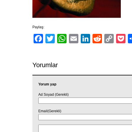
Paylaş:
Facebook
Twitter
WhatsApp
Email
LinkedIn
Reddit
Cop
P
Link
Yorumlar
Yorum yap
Ad Soyad (Gerekli)
Email(Gerekli)