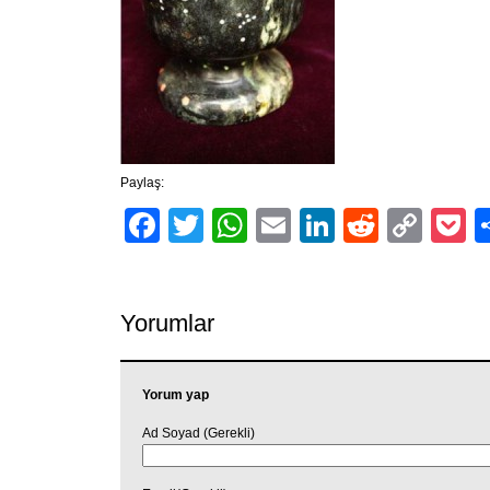
Paylaş:
Facebook
Twitter
WhatsApp
Email
LinkedIn
Reddit
Cop
P
Link
Yorumlar
Yorum yap
Ad Soyad (Gerekli)