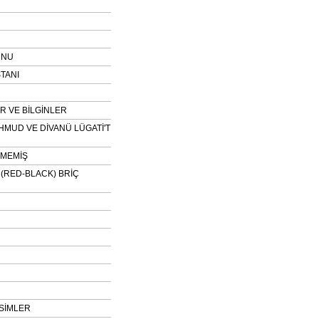
UNU
TANI
 VE BİLGİNLER
HMUD VE DİVANÜ LÜGATİ'T
NMEMİŞ
H (RED-BLACK) BRİÇ
SİMLER