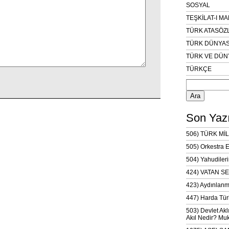
SOSYAL
TEŞKİLAT-I M
TÜRK ATASÖZ
TÜRK DÜNYAS
TÜRK VE DÜN
TÜRKÇE
Arama:
Son Yazı
506) TÜRK MİL
505) Orkestra 
504) Yahudileri
424) VATAN SE
423) Aydınlanm
447) Harda Tür
503) Devlet Akl
Akıl Nedir? Muk