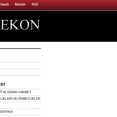
 Sayfa
İletisim
RSS
ler
 VE DİVAN-I HİKMET
LİKLERİ VE ATABEYLİKLER
SAYFASI