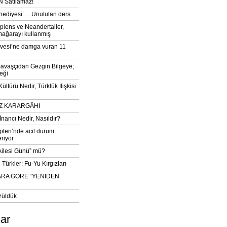
 Satılamaz!
‘hediyesi’… Unutulan ders
iens ve Neandertaller,
mağarayı kullanmış
vesi’ne damga vuran 11
avaşçıdan Gezgin Bilgeye;
eği
ltürü Nedir, Türklük İlişkisi
DIZ KARARGÂHI
İnancı Nedir, Nasıldır?
pleri’nde acil durum:
eriyor
 Ailesi Günü” mü?
Türkler: Fu-Yu Kırgızları
ARA GÖRE “YENİDEN
züldük
lar