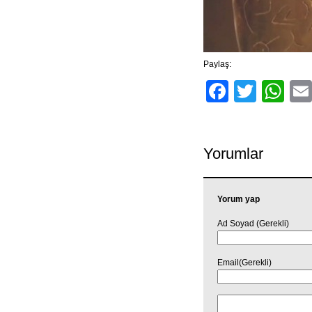
Paylaş:
Facebo
Twitt
Wh
Yorumlar
Yorum yap
Ad Soyad (Gerekli)
Email(Gerekli)