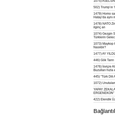
1075) ASELSAN
502) Trump’ın 
1479) Homo sap
Hatay’da aynı 
1478) NATO Zir
ilginç an
1074) Gezgin S
Türklerin Gelec
1073) Maykop Kü
Nasıldır?
1477) AY YIL
446) Gök Tanrı 
1476) İsviçre Al
Buzulları hızla 
445) “Türk Dili
1072) Unutulan 
YAPAY ZEKAL
ERGENEKON”
422) Elendik Ü
Bağlantı