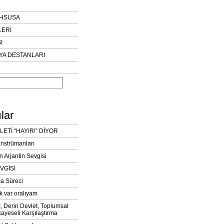
AHSUSA
LERİ
I
YA DESTANLARI
lar
LETİ “HAYIR!” DİYOR
Enstrümanları
n Arjantin Sevgisi
VGİSİ
a Süreci
k var oralıyam
ı, Derin Devlet, Toplumsal
ayeseli Karşılaştırma