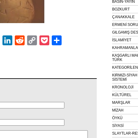
BASIN-YAYIN
BOZKURT
ÇANAKKALE
ERMENİ SOR
GILGAMIŞ DES
ok
er
atsApp
Email
LinkedIn
Reddit
Copy
Pocket
Share
İSLAMİYET
Link
KAHRAMANLAR
KAŞGARLI MA
TÜRK
KATEGORİLE
KIRMIZI-SİYA
SİSTEMİ
KRONOLOJİ
KÜLTÜREL
MARŞLAR
MİZAH
ÖYKÜ
SİYASİ
SLAYTLAR-RE