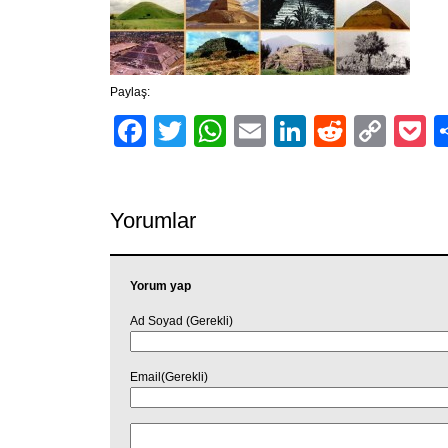
Paylaş:
Facebook
Twitter
WhatsApp
Email
LinkedIn
Reddit
Cop
P
Link
Yorumlar
Yorum yap
Ad Soyad (Gerekli)
Email(Gerekli)