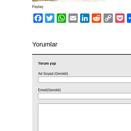
Paylaş:
Facebook
Twitter
WhatsApp
Email
LinkedIn
Reddit
Cop
P
Link
Yorumlar
Yorum yap
Ad Soyad (Gerekli)
Email(Gerekli)