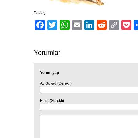
Paylaş:
Facebook
Twitter
WhatsApp
Email
LinkedIn
Reddit
Cop
P
Link
Yorumlar
Yorum yap
Ad Soyad (Gerekli)
Email(Gerekli)