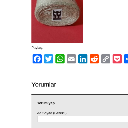
Paylaş:
Facebook
Twitter
WhatsApp
Email
LinkedIn
Reddit
Cop
P
Link
Yorumlar
Yorum yap
Ad Soyad (Gerekli)