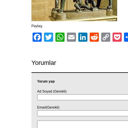
Paylaş:
Facebook
Twitter
WhatsApp
Email
LinkedIn
Reddit
Cop
P
Link
Yorumlar
Yorum yap
Ad Soyad (Gerekli)
Email(Gerekli)