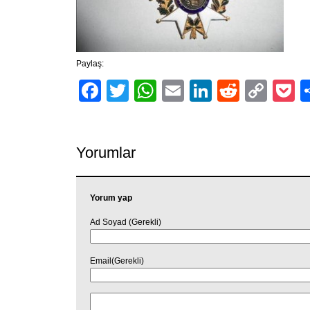
Paylaş:
Facebook
Twitter
WhatsApp
Email
LinkedIn
Reddit
Cop
P
Link
Yorumlar
Yorum yap
Ad Soyad (Gerekli)
Email(Gerekli)