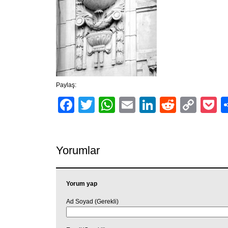
Paylaş:
Facebook
Twitter
WhatsApp
Email
LinkedIn
Reddit
Cop
P
Link
Yorumlar
Yorum yap
Ad Soyad (Gerekli)