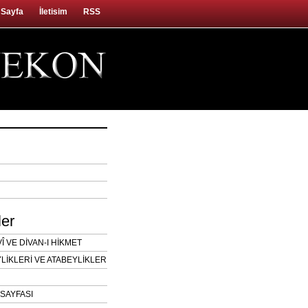
 Sayfa
İletisim
RSS
ler
 VE DİVAN-I HİKMET
LİKLERİ VE ATABEYLİKLER
SAYFASI