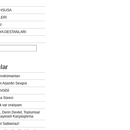
AHSUSA
LERİ
I
YA DESTANLARI
lar
Enstrümanları
n Arjantin Sevgisi
VGİSİ
a Süreci
k var oralıyam
ı, Derin Devlet, Toplumsal
ayeseli Karşılaştırma
 Satılamaz!