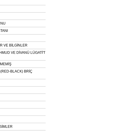
UNU
TANI
 VE BİLGİNLER
HMUD VE DİVANÜ LÜGATİ'T
NMEMİŞ
H (RED-BLACK) BRİÇ
SİMLER