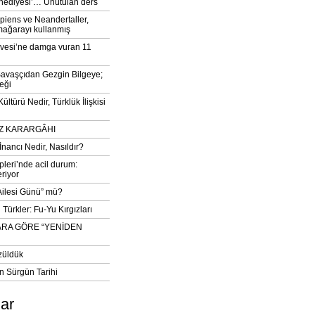
‘hediyesi’… Unutulan ders
iens ve Neandertaller,
mağarayı kullanmış
vesi’ne damga vuran 11
avaşçıdan Gezgin Bilgeye;
eği
ltürü Nedir, Türklük İlişkisi
DIZ KARARGÂHI
İnancı Nedir, Nasıldır?
pleri’nde acil durum:
eriyor
 Ailesi Günü” mü?
Türkler: Fu-Yu Kırgızları
ARA GÖRE “YENİDEN
züldük
n Sürgün Tarihi
lar