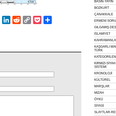
BASIN-YAYIN
BOZKURT
ÇANAKKALE
ok
er
atsApp
Email
LinkedIn
Reddit
Copy
Pocket
Share
ERMENİ SOR
Link
GILGAMIŞ DES
İSLAMİYET
KAHRAMANLAR
KAŞGARLI MA
TÜRK
KATEGORİLE
KIRMIZI-SİYA
SİSTEMİ
KRONOLOJİ
KÜLTÜREL
MARŞLAR
MİZAH
ÖYKÜ
SİYASİ
SLAYTLAR-RE