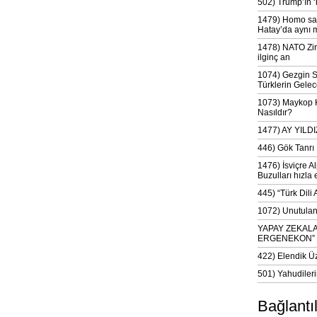
502) Trump’ın 
1479) Homo sap
Hatay’da aynı 
1478) NATO Zir
ilginç an
1074) Gezgin S
Türklerin Gelec
1073) Maykop Kü
Nasıldır?
1477) AY YIL
446) Gök Tanrı 
1476) İsviçre Al
Buzulları hızla 
445) “Türk Dili
1072) Unutulan 
YAPAY ZEKAL
ERGENEKON”
422) Elendik Ü
501) Yahudileri
Bağlantı