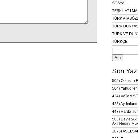
SOSYAL
TEŞKİLAT-I M
TÜRK ATASÖZ
TÜRK DÜNYAS
TÜRK VE DÜN
TÜRKÇE
Arama:
Son Yazı
505) Orkestra 
504) Yahudileri
424) VATAN SE
423) Aydınlanm
447) Harda Tür
503) Devlet Akl
Akıl Nedir? Muk
1075) ASELSAN