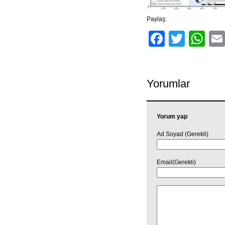
Paylaş:
Facebo
Twitt
Wh
Yorumlar
Yorum yap
Ad Soyad (Gerekli)
Email(Gerekli)