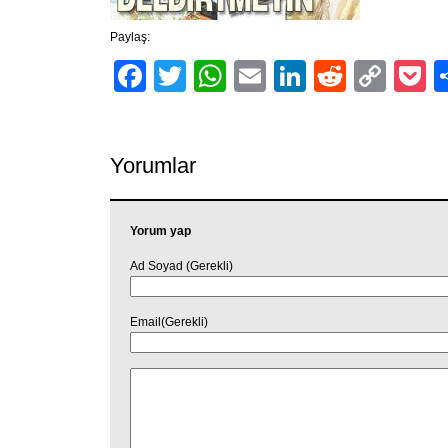
Paylaş:
Facebook
Twitter
WhatsApp
Email
LinkedIn
Reddit
Cop
P
Link
Yorumlar
Yorum yap
Ad Soyad (Gerekli)
Email(Gerekli)