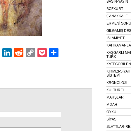
BASIN-YAYIN
BOZKURT
ÇANAKKALE
ERMENİ SOR
GILGAMIŞ DES
İSLAMİYET
KAHRAMANLAR
ok
er
atsApp
Email
LinkedIn
Reddit
Copy
Pocket
Share
KAŞGARLI MA
TÜRK
Link
KATEGORİLE
KIRMIZI-SİYA
SİSTEMİ
KRONOLOJİ
KÜLTÜREL
MARŞLAR
MİZAH
ÖYKÜ
SİYASİ
SLAYTLAR-RE