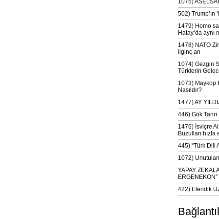
1075) ASELSAN
502) Trump’ın 
1479) Homo sap
Hatay’da aynı 
1478) NATO Zir
ilginç an
1074) Gezgin S
Türklerin Gelec
1073) Maykop Kü
Nasıldır?
1477) AY YIL
446) Gök Tanrı 
1476) İsviçre Al
Buzulları hızla 
445) “Türk Dili
1072) Unutulan 
YAPAY ZEKAL
ERGENEKON”
422) Elendik Ü
Bağlantı