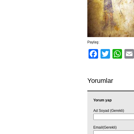
Paylaş:
Facebo
Twitt
Wh
Yorumlar
Yorum yap
Ad Soyad (Gerekli)
Email(Gerekli)