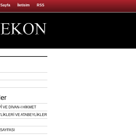
 Sayfa
İletisim
RSS
ler
 VE DİVAN-I HİKMET
LİKLERİ VE ATABEYLİKLER
SAYFASI