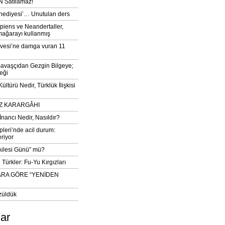
 Satılamaz!
‘hediyesi’… Unutulan ders
iens ve Neandertaller,
mağarayı kullanmış
vesi’ne damga vuran 11
avaşçıdan Gezgin Bilgeye;
eği
ltürü Nedir, Türklük İlişkisi
DIZ KARARGÂHI
İnancı Nedir, Nasıldır?
pleri’nde acil durum:
eriyor
 Ailesi Günü” mü?
Türkler: Fu-Yu Kırgızları
ARA GÖRE “YENİDEN
züldük
lar