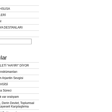
AHSUSA
LERİ
I
YA DESTANLARI
lar
LETİ “HAYIR!” DİYOR
Enstrümanları
n Arjantin Sevgisi
VGİSİ
a Süreci
k var oralıyam
ı, Derin Devlet, Toplumsal
ayeseli Karşılaştırma