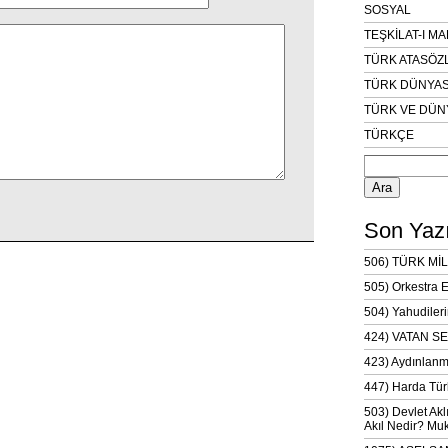
SOSYAL
TEŞKİLAT-I M
TÜRK ATASÖZ
TÜRK DÜNYAS
TÜRK VE DÜN
TÜRKÇE
Arama:
Son Yazı
506) TÜRK MİL
505) Orkestra 
504) Yahudileri
424) VATAN SE
423) Aydınlanm
447) Harda Tür
503) Devlet Akl
Akıl Nedir? Muk