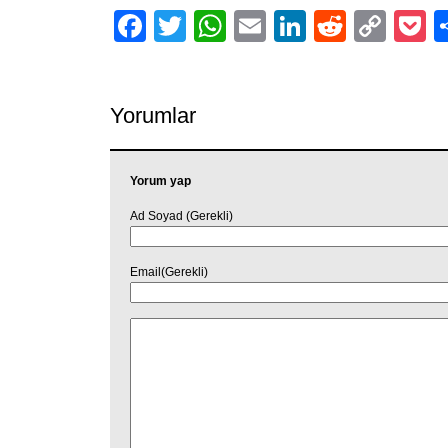
Facebook
Twitter
WhatsApp
Email
LinkedIn
Reddit
Cop
P
Link
Yorumlar
Yorum yap
Ad Soyad (Gerekli)
Email(Gerekli)