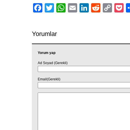
Facebook
Twitter
WhatsApp
Email
LinkedIn
Reddit
Cop
P
Link
Yorumlar
Yorum yap
Ad Soyad (Gerekli)
Email(Gerekli)