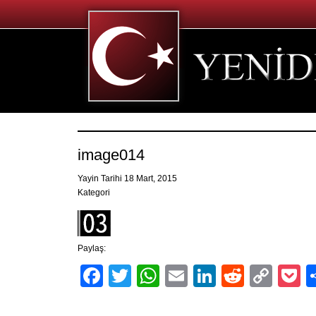
image014
Yayin Tarihi 18 Mart, 2015
Kategori
Paylaş:
Facebook
Twitter
WhatsApp
Email
LinkedIn
Reddit
Cop
P
Link