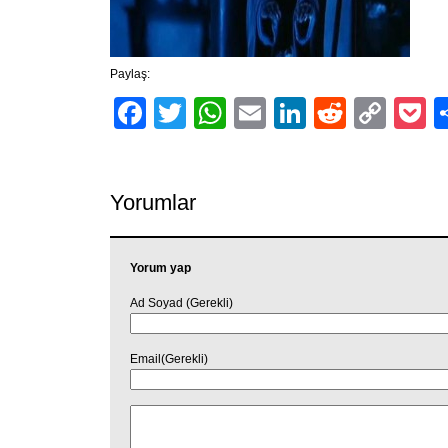
Paylaş:
Facebook
Twitter
WhatsApp
Email
LinkedIn
Reddit
Cop
P
Link
Yorumlar
Yorum yap
Ad Soyad (Gerekli)
Email(Gerekli)