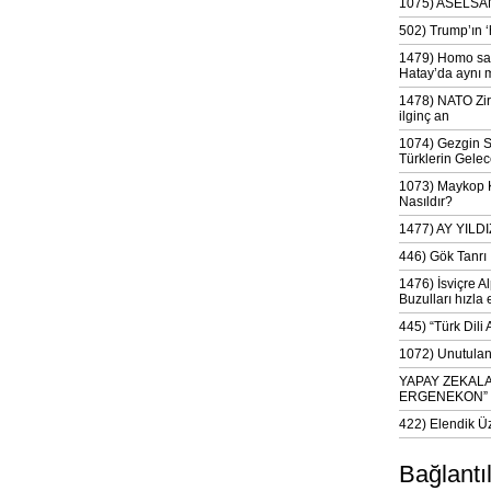
1075) ASELSAN
502) Trump’ın 
1479) Homo sap
Hatay’da aynı 
1478) NATO Zir
ilginç an
1074) Gezgin S
Türklerin Gelec
1073) Maykop Kü
Nasıldır?
1477) AY YIL
446) Gök Tanrı 
1476) İsviçre Al
Buzulları hızla 
445) “Türk Dili
1072) Unutulan 
YAPAY ZEKAL
ERGENEKON”
422) Elendik Ü
Bağlantı