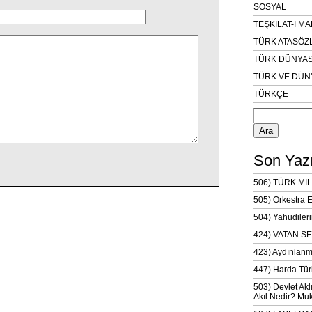
SOSYAL
TEŞKİLAT-I M
TÜRK ATASÖZ
TÜRK DÜNYAS
TÜRK VE DÜN
TÜRKÇE
Arama:
Son Yazı
506) TÜRK MİL
505) Orkestra 
504) Yahudileri
424) VATAN SE
423) Aydınlanm
447) Harda Tür
503) Devlet Akl
Akıl Nedir? Muk