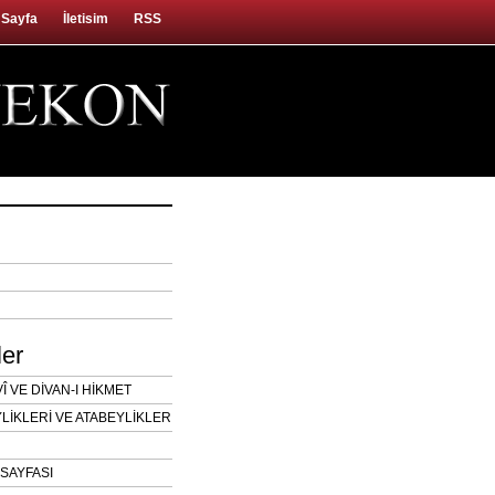
 Sayfa
İletisim
RSS
ler
 VE DİVAN-I HİKMET
LİKLERİ VE ATABEYLİKLER
SAYFASI