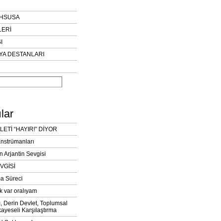
AHSUSA
LERİ
I
YA DESTANLARI
lar
LETİ “HAYIR!” DİYOR
Enstrümanları
n Arjantin Sevgisi
VGİSİ
a Süreci
k var oralıyam
ı, Derin Devlet, Toplumsal
ayeseli Karşılaştırma