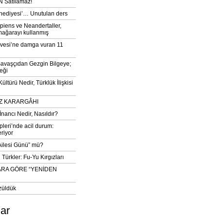
 Satılamaz!
‘hediyesi’… Unutulan ders
iens ve Neandertaller,
mağarayı kullanmış
vesi’ne damga vuran 11
avaşçıdan Gezgin Bilgeye;
eği
ltürü Nedir, Türklük İlişkisi
DIZ KARARGÂHI
İnancı Nedir, Nasıldır?
pleri’nde acil durum:
eriyor
 Ailesi Günü” mü?
Türkler: Fu-Yu Kırgızları
ARA GÖRE “YENİDEN
züldük
lar