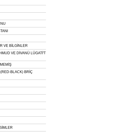
UNU
TANI
 VE BİLGİNLER
HMUD VE DİVANÜ LÜGATİ'T
NMEMİŞ
H (RED-BLACK) BRİÇ
SİMLER