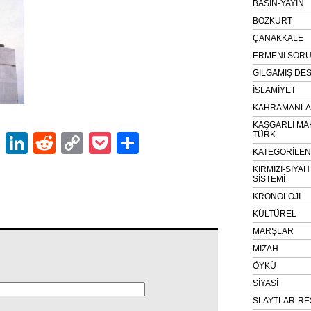
BASIN-YAYIN
BOZKURT
ÇANAKKALE
ERMENİ SOR
GILGAMIŞ DES
İSLAMİYET
KAHRAMANLAR
KAŞGARLI MA
TÜRK
ok
er
atsApp
Email
LinkedIn
Reddit
Copy
Pocket
Share
KATEGORİLE
Link
KIRMIZI-SİYA
SİSTEMİ
KRONOLOJİ
KÜLTÜREL
MARŞLAR
MİZAH
ÖYKÜ
SİYASİ
SLAYTLAR-RE