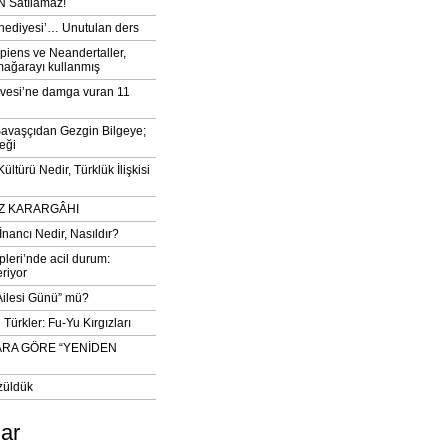
 Satılamaz!
‘hediyesi’… Unutulan ders
iens ve Neandertaller,
mağarayı kullanmış
vesi’ne damga vuran 11
avaşçıdan Gezgin Bilgeye;
eği
ltürü Nedir, Türklük İlişkisi
DIZ KARARGÂHI
İnancı Nedir, Nasıldır?
pleri’nde acil durum:
eriyor
 Ailesi Günü” mü?
Türkler: Fu-Yu Kırgızları
ARA GÖRE “YENİDEN
züldük
lar