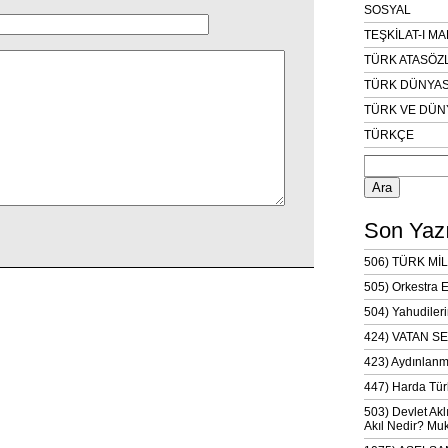
SOSYAL
TEŞKİLAT-I M
TÜRK ATASÖZ
TÜRK DÜNYAS
TÜRK VE DÜN
TÜRKÇE
Arama:
Son Yazı
506) TÜRK MİL
505) Orkestra 
504) Yahudileri
424) VATAN SE
423) Aydınlanm
447) Harda Tür
503) Devlet Akl
Akıl Nedir? Muk