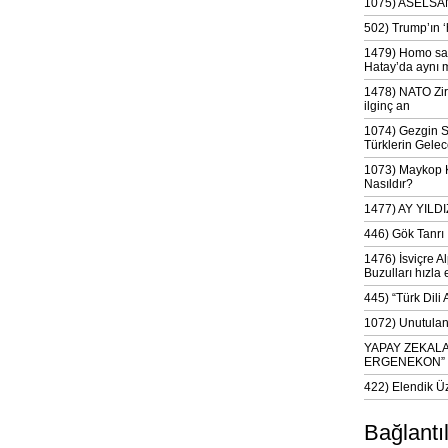
1075) ASELSAN
502) Trump’ın 
1479) Homo sap
Hatay’da aynı 
1478) NATO Zir
ilginç an
1074) Gezgin S
Türklerin Gelec
1073) Maykop Kü
Nasıldır?
1477) AY YIL
446) Gök Tanrı 
1476) İsviçre Al
Buzulları hızla 
445) “Türk Dili
1072) Unutulan 
YAPAY ZEKAL
ERGENEKON”
422) Elendik Ü
Bağlantı