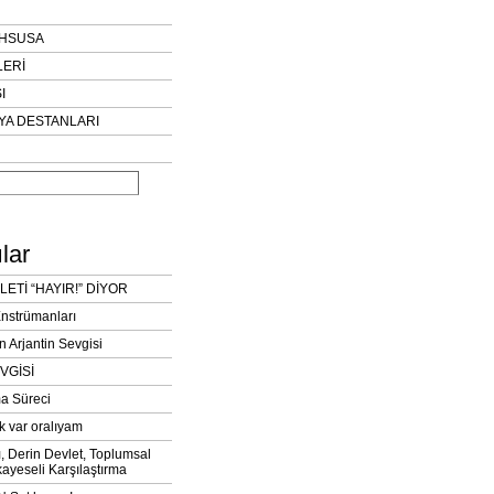
AHSUSA
LERİ
I
YA DESTANLARI
lar
LETİ “HAYIR!” DİYOR
Enstrümanları
n Arjantin Sevgisi
VGİSİ
a Süreci
k var oralıyam
ı, Derin Devlet, Toplumsal
ayeseli Karşılaştırma