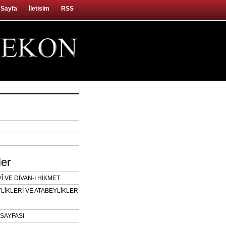
 Sayfa
İletisim
RSS
ler
 VE DİVAN-I HİKMET
LİKLERİ VE ATABEYLİKLER
SAYFASI