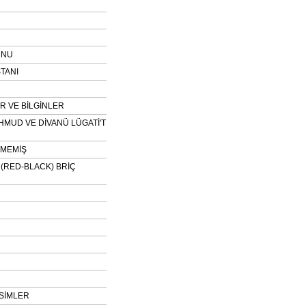
UNU
TANI
 VE BİLGİNLER
HMUD VE DİVANÜ LÜGATİ'T
NMEMİŞ
H (RED-BLACK) BRİÇ
SİMLER