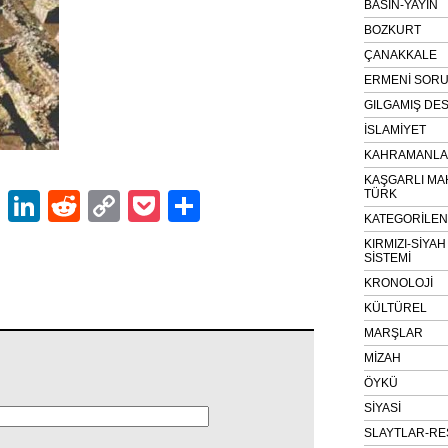
BASIN-YAYIN
BOZKURT
ÇANAKKALE
ERMENİ SOR
GILGAMIŞ DES
İSLAMİYET
KAHRAMANLAR
KAŞGARLI MA
TÜRK
ok
er
atsApp
Email
LinkedIn
Reddit
Copy
Pocket
Share
KATEGORİLE
Link
KIRMIZI-SİYA
SİSTEMİ
KRONOLOJİ
KÜLTÜREL
MARŞLAR
MİZAH
ÖYKÜ
SİYASİ
SLAYTLAR-RE