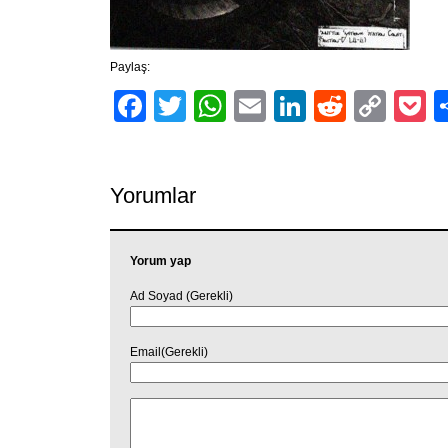
Paylaş:
Facebook
Twitter
WhatsApp
Email
LinkedIn
Reddit
Cop
P
Link
Yorumlar
Yorum yap
Ad Soyad (Gerekli)
Email(Gerekli)