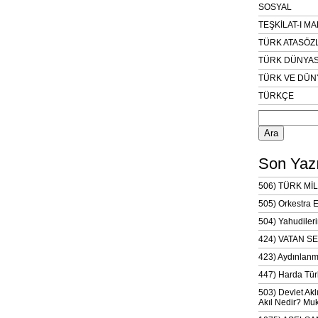
SOSYAL
TEŞKİLAT-I M
TÜRK ATASÖZ
TÜRK DÜNYAS
TÜRK VE DÜN
TÜRKÇE
Arama:
Son Yazı
506) TÜRK MİL
505) Orkestra 
504) Yahudileri
424) VATAN SE
423) Aydınlanm
447) Harda Tür
503) Devlet Akl
Akıl Nedir? Muk