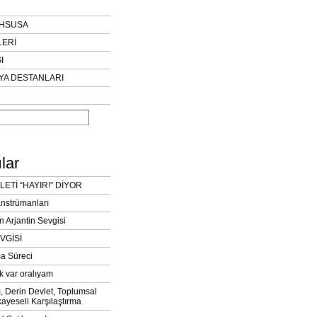
AHSUSA
LERİ
I
YA DESTANLARI
lar
LETİ “HAYIR!” DİYOR
Enstrümanları
n Arjantin Sevgisi
VGİSİ
a Süreci
k var oralıyam
ı, Derin Devlet, Toplumsal
ayeseli Karşılaştırma