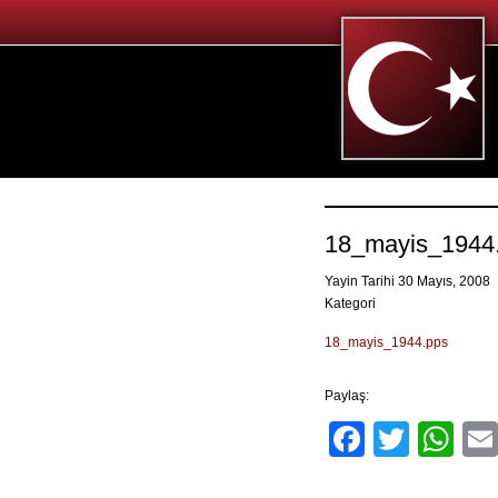
18_mayis_1944
Yayin Tarihi 30 Mayıs, 2008
Kategori
18_mayis_1944.pps
Paylaş:
Facebo
Twitt
Wh