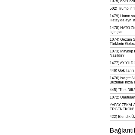
1075) ASELSAN
502) Trump’ın 
1479) Homo sap
Hatay’da aynı 
1478) NATO Zir
ilginç an
1074) Gezgin S
Türklerin Gelec
1073) Maykop Kü
Nasıldır?
1477) AY YIL
446) Gök Tanrı 
1476) İsviçre Al
Buzulları hızla 
445) “Türk Dili
1072) Unutulan 
YAPAY ZEKAL
ERGENEKON”
422) Elendik Ü
Bağlantı