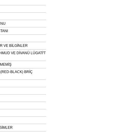
UNU
TANI
 VE BİLGİNLER
HMUD VE DİVANÜ LÜGATİ'T
NMEMİŞ
H (RED-BLACK) BRİÇ
SİMLER