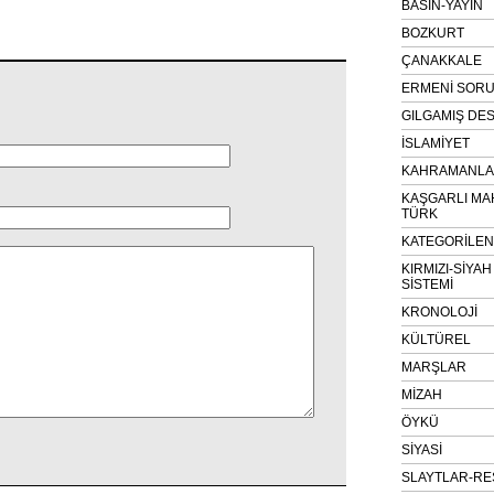
BASIN-YAYIN
BOZKURT
ÇANAKKALE
ERMENİ SOR
GILGAMIŞ DES
İSLAMİYET
KAHRAMANLAR
KAŞGARLI MA
TÜRK
KATEGORİLE
KIRMIZI-SİYA
SİSTEMİ
KRONOLOJİ
KÜLTÜREL
MARŞLAR
MİZAH
ÖYKÜ
SİYASİ
SLAYTLAR-RE