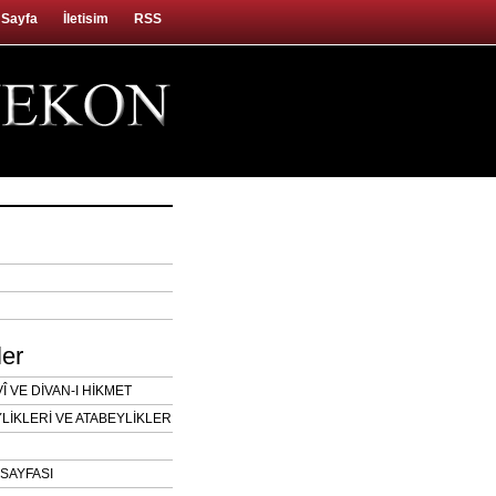
 Sayfa
İletisim
RSS
ler
 VE DİVAN-I HİKMET
LİKLERİ VE ATABEYLİKLER
SAYFASI