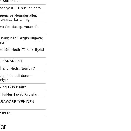
 Satılamaz!
‘hediyesi’… Unutulan ders
iens ve Neandertaller,
mağarayı kullanmış
vesi’ne damga vuran 11
avaşçıdan Gezgin Bilgeye;
eği
ltürü Nedir, Türklük İlişkisi
DIZ KARARGÂHI
İnancı Nedir, Nasıldır?
pleri’nde acil durum:
eriyor
 Ailesi Günü” mü?
Türkler: Fu-Yu Kırgızları
ARA GÖRE “YENİDEN
züldük
lar