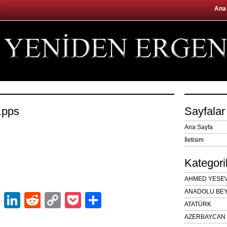
Ana
.pps
Sayfalar
Ana Sayfa
İletisim
Kategori
AHMED YESEVÎ
ANADOLU BEY
ok
er
atsApp
Email
LinkedIn
Reddit
Copy
Pocket
Share
ATATÜRK
Link
AZERBAYCAN 