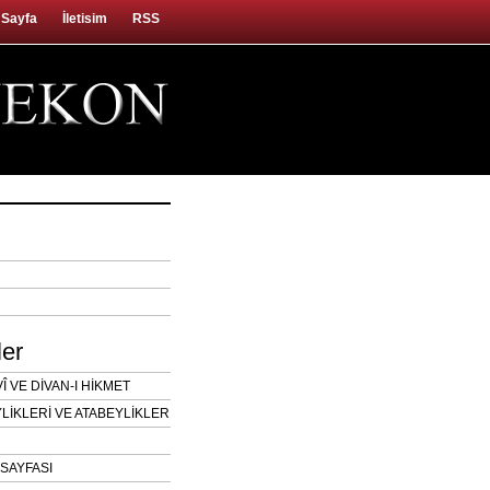
 Sayfa
İletisim
RSS
ler
 VE DİVAN-I HİKMET
LİKLERİ VE ATABEYLİKLER
SAYFASI