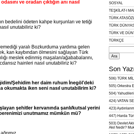
odasını ve oradan çıktığın anı nasıl
SOSYAL
TEŞKİLAT-I M
TÜRK ATASÖZ
n bedelini ödeten kahpe kurşunları ve tetiği
TÜRK DÜNYAS
asıl unutabiliriz ki?
TÜRK VE DÜN
TÜRKÇE
Arama:
üremediği yaralı Bozkurduma yardıma gelen
ek, kan kaybından ölmesini sağlayan Türk
ığı meslek edinmiş maşaları/ağababalarını,
icdansız hainleri nasıl unutabiliriz ki?
Son Yazı
506) TÜRK MİL
idim/Şehidim her daim ruhum İnegöl’deki
505) Orkestra 
a okumakta iken seni nasıl unutabilirim ki?
504) Yahudileri
424) VATAN SE
aşlayan şehitler kervanında şanlı/kutsal yerini
423) Aydınlanm
 Alperenimizi unutmamız mümkün mü?
447) Harda Tür
503) Devlet Akl
Akıl Nedir? Muk
 ağrımız,