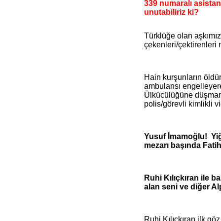
339 numaralı asistan 
unutabiliriz ki?
Türklüğe olan aşkımızı
çekenleri/çektirenleri n
Hain kurşunların öld
ambulansı engelleyer
Ülkücülüğüne düşmanl
polis/görevli kimlikli v
Yusuf İmamoğlu! Yiğ
mezarı başında Fatih
Ruhi Kılıçkıran ile b
alan seni ve diğer
Ruhi Kılıçkıran ilk göz