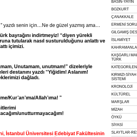
BASIN-YAYIN
BOZKURT
ÇANAKKALE
ERMENİ SOR
’i ” yazdı senin için…Ne de güzel yazmış ama…
GILGAMIŞ DES
ürk bayrağını indirtmeyiz! “diyen yürekli
İSLAMİYET
una tutularak nasıl susturulduğunu anlattı ve
lattı içimizi.
KAHRAMANLAR
KAŞGARLI MA
TÜRK
tamam, Unutamam, unutmam!” dizeleriyle
KATEGORİLE
celeri destanını yazdı “Yiğidim! Aslanım!
KIRMIZI-SİYA
klerimizi dağladı.
SİSTEMİ
KRONOLOJİ
KÜLTÜREL
ime/Kur’an’ıma/Allah’ıma! ”
MARŞLAR
tlerimi
MİZAH
acağım/unutturmayacağım!
ÖYKÜ
SİYASİ
SLAYTLAR-RE
ni, İstanbul Üniversitesi Edebiyat Fakültesinin