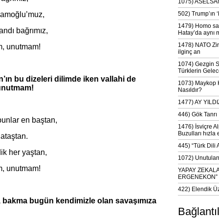
1075) ASELSAN
mamoğlu’muz,
502) Trump’ın 
1479) Homo sap
ndı bağrımız,
Hatay’da aynı 
1478) NATO Zir
, unutmam!
ilginç an
1074) Gezgin S
Türklerin Gelec
n bu dizeleri dilimde iken vallahi de
1073) Maykop Kü
 unutmam!
Nasıldır?
1477) AY YIL
446) Gök Tanrı 
bunlar en baştan,
1476) İsviçre Al
Buzulları hızla 
 ataştan.
445) “Türk Dili
dik her yaştan,
1072) Unutulan 
, unutmam!
YAPAY ZEKAL
ERGENEKON”
422) Elendik Ü
bakma bugün kendimizle olan savaşımıza
Bağlantı