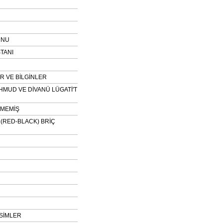
UNU
TANI
 VE BİLGİNLER
HMUD VE DİVANÜ LÜGATİ'T
NMEMİŞ
H (RED-BLACK) BRİÇ
SİMLER