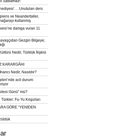
 Satılamaz!
‘hediyesi’… Unutulan ders
iens ve Neandertaller,
mağarayı kullanmış
vesi’ne damga vuran 11
avaşçıdan Gezgin Bilgeye;
eği
ltürü Nedir, Türklük İlişkisi
DIZ KARARGÂHI
İnancı Nedir, Nasıldır?
pleri’nde acil durum:
eriyor
 Ailesi Günü” mü?
Türkler: Fu-Yu Kırgızları
ARA GÖRE “YENİDEN
züldük
lar