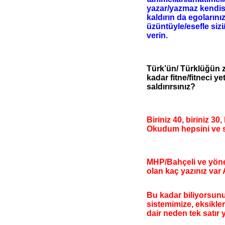
yazar/yazmaz kendisi
kaldırın da egolarınız
üzüntüyle/esefle sizi
verin.
Türk’ün/ Türklüğün z
kadar fitne/fitneci ye
saldırırsınız?
Biriniz 40, biriniz 30
Okudum hepsini ve 
MHP/Bahçeli ve yönet
olan kaç yazınız var
Bu kadar biliyorsun
sistemimize, eksikle
dair neden tek satır 