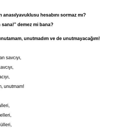
n anası/yavuklusu hesabını sormaz mı?
n sana!” demez mi bana?
de unutamam, unutmadım ve de unutmayacağım!
an savcıyı,
avcıyı,
cıyı,
, unutmam!
leri,
lleri,
lleri,