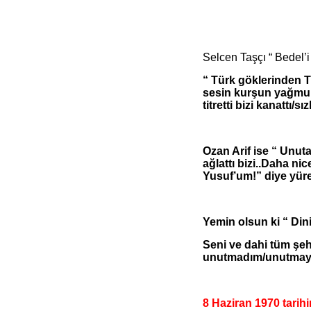
Selcen Taşçı “ Bedel
“ Türk göklerinden T
sesin kurşun yağmur
titretti bizi kanattı/sız
Ozan Arif ise “ Unu
ağlattı bizi..Daha ni
Yusuf’um!” diye yüre
Yemin olsun ki “ Din
Seni ve dahi tüm şehi
unutmadım/unutmay
8 Haziran 1970 tarihi