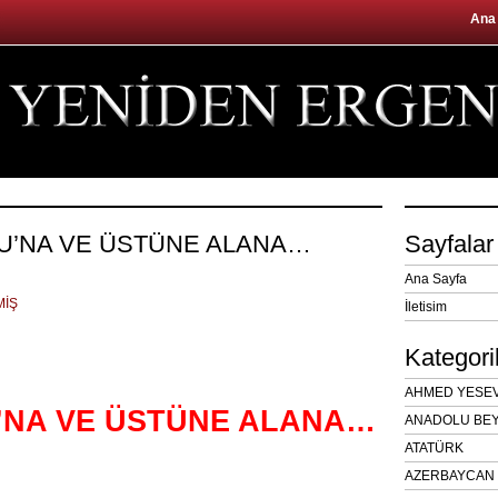
Ana
LU’NA VE ÜSTÜNE ALANA…
Sayfalar
Ana Sayfa
MİŞ
İletisim
Kategori
AHMED YESEVÎ
’NA VE ÜSTÜNE ALANA…
ANADOLU BEY
ATATÜRK
AZERBAYCAN 