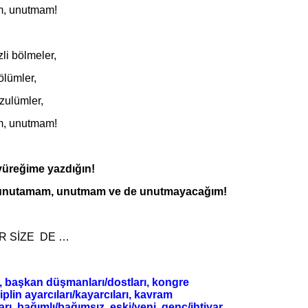
, unutmam!
zli bölmeler,
ölümler,
 zulümler,
, unutmam!
yüreğime yazdığın!
de unutamam, unutmam ve de unutmayacağım!
AR SİZE DE …
, başkan düşmanları/dostları, kongre
siplin ayarcıları/kayarcıları, kavram
arı, bağımlı/bağımsız, eski/yeni, genç/ihtiyar,