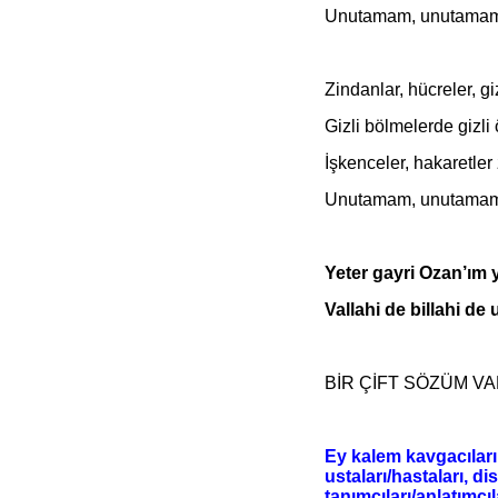
Unutamam, unutamam
Zindanlar, hücreler, gi
Gizli bölmelerde gizli 
İşkenceler, hakaretler
Unutamam, unutamam
Yeter gayri Ozan’ım 
Vallahi de billahi 
BİR ÇİFT SÖZÜM V
Ey kalem kavgacıları
ustaları/hastaları, di
tanımcıları/anlatımcıl