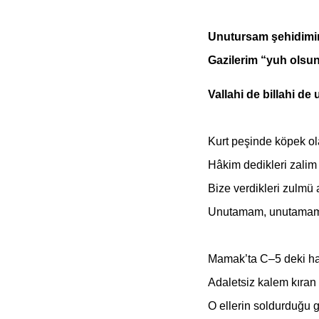
Unutursam şehidimi
Gazilerim “yuh olsu
Vallahi de billahi 
Kurt peşinde köpek ol
Hâkim dedikleri zalim 
Bize verdikleri zulmü a
Unutamam, unutamam
Mamak’ta C–5 deki hal
Adaletsiz kalem kıran e
O ellerin soldurduğu gü