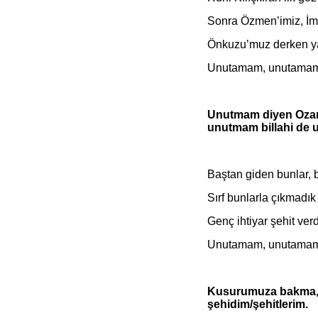
Sonra Özmen’imiz, İ
Önkuzu’muz derken ya
Unutamam, unutamam
Unutmam diyen Ozan’ı
unutmam billahi de
Baştan giden bunlar, 
Sırf bunlarla çıkmadık
Genç ihtiyar şehit ver
Unutamam, unutamam
Kusurumuza bakma, 
şehidim/şehitlerim.