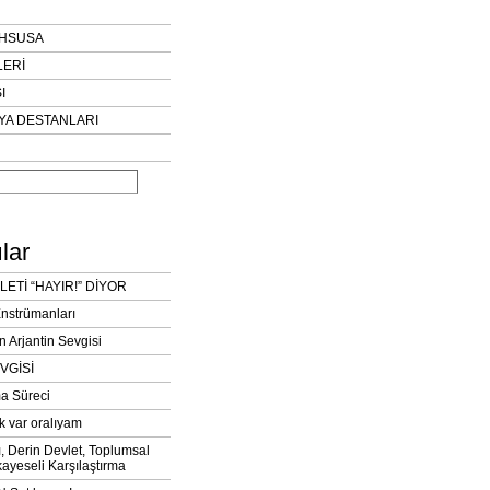
AHSUSA
LERİ
I
YA DESTANLARI
lar
LETİ “HAYIR!” DİYOR
Enstrümanları
n Arjantin Sevgisi
VGİSİ
a Süreci
k var oralıyam
ı, Derin Devlet, Toplumsal
ayeseli Karşılaştırma