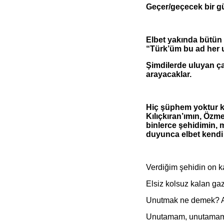
Geçer/geçecek bir gün 
Elbet yakında bütün
“Türk’üm bu ad her 
Şimdilerde uluyan ça
arayacaklar.
Hiç şüphem yoktur ki
Kılıçkıran’ımın, Öz
binlerce şehidimin,
duyunca elbet kendi 
Verdiğim şehidin on ka
Elsiz kolsuz kalan gaz
Unutmak ne demek? A
Unutamam, unutamam