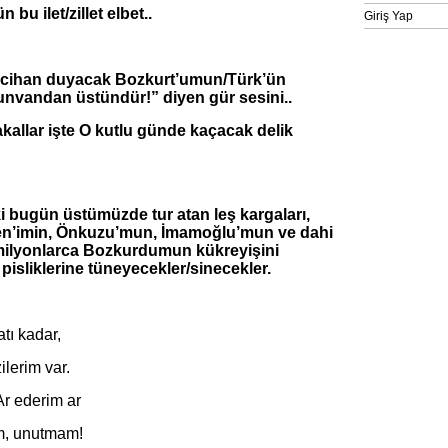
bu ilet/zillet elbet..
Giriş Yap
 cihan duyacak Bozkurt’umun/Türk’ün
unvandan üstündür!” diyen gür sesini..
kallar işte O kutlu günde kaçacak delik
 bugün üstümüzde tur atan leş kargaları,
men’imin, Önkuzu’mun, İmamoğlu’mun ve dahi
 milyonlarca Bozkurdumun kükreyişini
pisliklerine tüneyecekler/sinecekler.
tı kadar,
ilerim var.
r ederim ar
, unutmam!