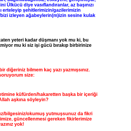
ni Ülkücü diye vasıflandıranlar, az başınızı
ı erteleyip şehitlerimizin/gazilerimizin
/bizi izleyen ağabeylerin(m)izin sesine kulak
aten yeteri kadar düşmanı yok mu ki, bu
tmiyor mu ki siz işi gücü bırakıp birbirinize
, bir diğeriniz bilmem kaç yazı yazmışsınız.
soruyorum size:
imine küfürden/hakaretten başka bir içeriği
 Allah aşkına söyleyin?
uz/bilgesiniz/okumuş yutmuşsunuz da fikri
rimize, güncellenmesi gereken fikirlerimize
yazınız yok!