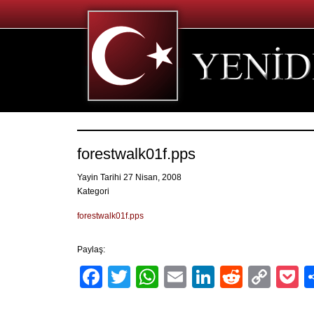
forestwalk01f.pps
Yayin Tarihi 27 Nisan, 2008
Kategori
forestwalk01f.pps
Paylaş:
Facebook
Twitter
WhatsApp
Email
LinkedIn
Reddit
Cop
P
Link