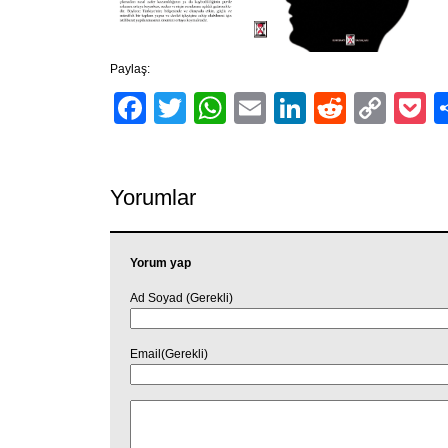
Paylaş:
Facebook
Twitter
WhatsApp
Email
LinkedIn
Reddit
Cop
P
Link
Yorumlar
Yorum yap
Ad Soyad (Gerekli)
Email(Gerekli)