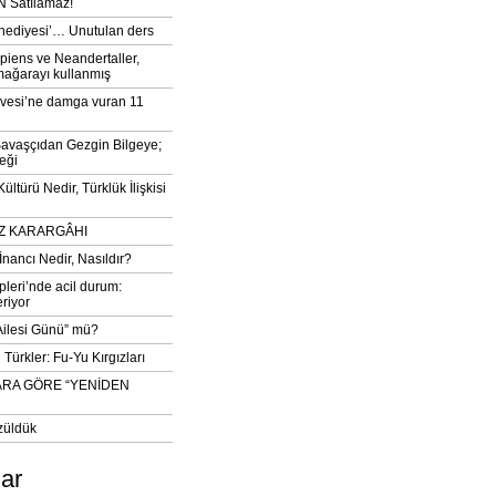
 Satılamaz!
‘hediyesi’… Unutulan ders
iens ve Neandertaller,
mağarayı kullanmış
vesi’ne damga vuran 11
avaşçıdan Gezgin Bilgeye;
eği
ltürü Nedir, Türklük İlişkisi
DIZ KARARGÂHI
İnancı Nedir, Nasıldır?
pleri’nde acil durum:
eriyor
 Ailesi Günü” mü?
Türkler: Fu-Yu Kırgızları
ARA GÖRE “YENİDEN
züldük
lar