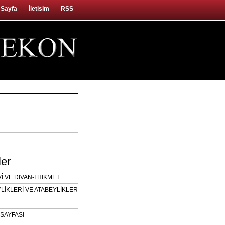
 Sayfa
İletisim
RSS
ler
 VE DİVAN-I HİKMET
LİKLERİ VE ATABEYLİKLER
SAYFASI