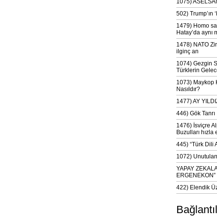
1075) ASELSAN
502) Trump’ın 
1479) Homo sap
Hatay’da aynı 
1478) NATO Zir
ilginç an
1074) Gezgin S
Türklerin Gelec
1073) Maykop Kü
Nasıldır?
1477) AY YIL
446) Gök Tanrı 
1476) İsviçre Al
Buzulları hızla 
445) “Türk Dili
1072) Unutulan 
YAPAY ZEKAL
ERGENEKON”
422) Elendik Ü
Bağlantı