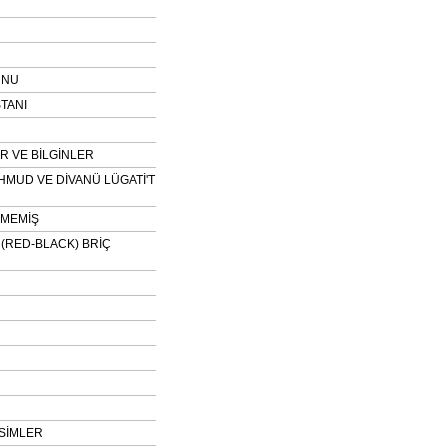
UNU
TANI
 VE BİLGİNLER
HMUD VE DİVANÜ LÜGATİ'T
NMEMİŞ
H (RED-BLACK) BRİÇ
SİMLER