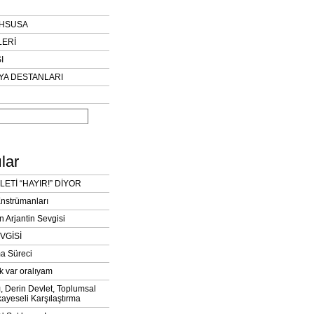
AHSUSA
LERİ
I
YA DESTANLARI
lar
LETİ “HAYIR!” DİYOR
Enstrümanları
n Arjantin Sevgisi
VGİSİ
a Süreci
k var oralıyam
ı, Derin Devlet, Toplumsal
ayeseli Karşılaştırma