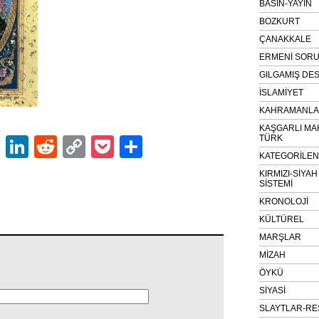
BASIN-YAYIN
BOZKURT
ÇANAKKALE
ERMENİ SOR
GILGAMIŞ DES
İSLAMİYET
KAHRAMANLAR
KAŞGARLI MA
TÜRK
ok
er
atsApp
Email
LinkedIn
Reddit
Copy
Pocket
Share
KATEGORİLE
Link
KIRMIZI-SİYA
SİSTEMİ
KRONOLOJİ
KÜLTÜREL
MARŞLAR
MİZAH
ÖYKÜ
SİYASİ
SLAYTLAR-RE