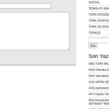
SOSYAL
TEŞKİLAT-I M
TÜRK ATASÖZ
TÜRK DÜNYAS
TÜRK VE DÜN
TÜRKÇE
Arama:
Son Yazı
506) TÜRK MİL
505) Orkestra 
504) Yahudileri
424) VATAN SE
423) Aydınlanm
447) Harda Tür
503) Devlet Akl
Akıl Nedir? Muk