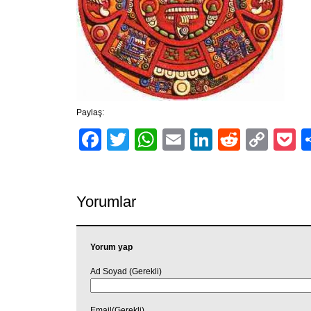
Paylaş:
Facebook
Twitter
WhatsApp
Email
LinkedIn
Reddit
Cop
P
Link
Yorumlar
Yorum yap
Ad Soyad (Gerekli)
Email(Gerekli)