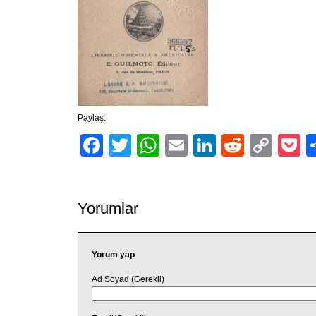
Paylaş:
Facebook
Twitter
WhatsApp
Email
LinkedIn
Reddit
Cop
P
Link
Yorumlar
Yorum yap
Ad Soyad (Gerekli)