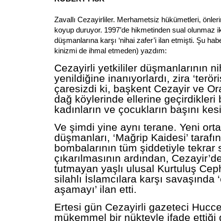
Zavallı Cezayirliler. Merhametsiz hükümetleri, önleri
koyup duruyor. 1997’de hikmetinden sual olunmaz i
düşmanlarına karşı ‘nihai zafer’i ilan etmişti. Şu ha
kinizmi de ihmal etmeden) yazdım:
Cezayirli yetkililer düşmanlarının ni
yenildiğine inanıyorlardı, zira ‘teröri
çaresizdi ki, başkent Cezayir ve Or
dağ köylerinde ellerine geçirdikleri 
kadınların ve çocukların başını kesi
Ve şimdi yine aynı terane. Yeni ort
düşmanları, ‘Mağrip Kaidesi’ taraf
bombalarının tüm şiddetiyle tekrar
çıkarılmasının ardından, Cezayir’de
tutmayan yaşlı ulusal Kurtuluş Cep
silahlı İslamcılara karşı savaşında 
aşamayı’ ilan etti.
Ertesi gün Cezayirli gazeteci Hucce
mükemmel bir nükteyle ifade ettiği g