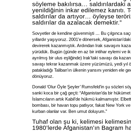
söyleme bakılırsa… saldırılardaki ar
yenildiğinin inkar edilemez kanıtı.
saldırılar da artıyor… öyleyse terö
saldırılar da azalacak demektir.”
Sovyetler de kendine güvenmişti … Bu çılgınca saçm
yıllardır yaşıyoruz. 2001’e dönersek, Afganistan’daki
devirerek kazanmıştık. Ardından Irak savaşını ka
yürüdük. Bugün (günde en az bir intihar eylemi ve
ayrılmış bir ulus eşliğinde) Irak’taki savaşı da ka
savaşı tekrar kazanmak üzere yüzümüzü, yedi yıl ö
patakladığı Taliban’ın ülkenin yansını yeniden ele geç
dönüyoruz.
Donald ‘Olur Öyle Şeyler’ Rumsfeld’in şu sözleri s
sanki koca bir çağ geçti: “Afganistan’da bir hüküme
İslamcıların artık Kabil’de hükmü kalmamıştır. Elbe
bombası, bir havan topu patlıyor, fakat New York v
kurban olanlar var. Ben umut doluyum.”
Tuhaf olan şu ki, kelimesi kelimesin
1980’lerde Afganistan’ın Bagram h