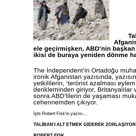
Ta
Afganis
ele geçirmişken, ABD’nin başkan 
ikisi de buraya yeniden dönme ha
The İndependent’in Ortadoğu muhab
ironik Afganistan yazısında, yazısın
yetkililerin, ‘terörist azalması eylem
denkleminden giriyor, Britanyalılar
sonra ABD’lilerin de yaşaması muk
cehennemden çıkıyor.
İşte Robert Fisk’in yazısı…
TALİBAN’I ALT ETMEK GİDEREK ZORLAŞIYOR
ROBERT FISK