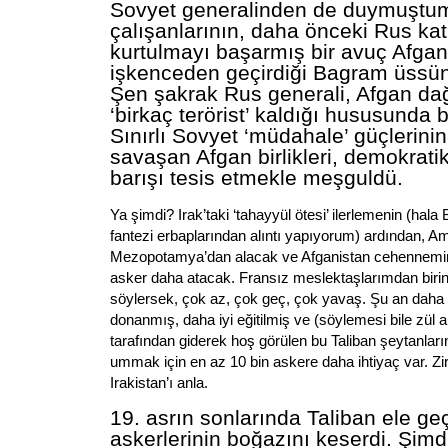
Sovyet generalinden de duymuştum
çalışanlarının, daha önceki Rus ka
kurtulmayı başarmış bir avuç Afga
işkenceden geçirdiği Bagram üssün
Şen şakrak Rus generali, Afgan da
‘birkaç terörist’ kaldığı hususunda b
Sınırlı Sovyet ‘müdahale’ güçlerini
savaşan Afgan birlikleri, demokratik
barışı tesis etmekle meşguldü.
Ya şimdi? Irak’taki ‘tahayyül ötesi’ ilerlemenin (hal
fantezi erbaplarından alıntı yapıyorum) ardından, Ame
Mezopotamya’dan alacak ve Afganistan cehennemini
asker daha atacak. Fransız meslektaşlarımdan biri
söylersek, çok az, çok geç, çok yavaş. Şu an daha 
donanmış, daha iyi eğitilmiş ve (söylemesi bile zül a
tarafından giderek hoş görülen bu Taliban şeytanları
ummak için en az 10 bin askere daha ihtiyaç var. Zi
Irakistan’ı anla.
19. asrın sonlarında Taliban ele geç
askerlerinin boğazını keserdi. Şim