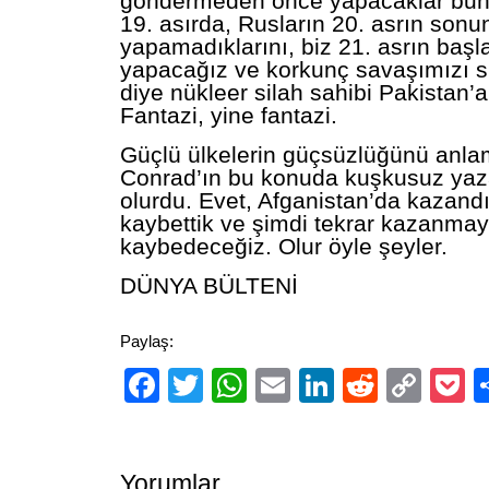
göndermeden önce yapacaklar bunu.
19. asırda, Rusların 20. asrın son
yapamadıklarını, biz 21. asrın baş
yapacağız ve korkunç savaşımızı sır
diye nükleer silah sahibi Pakistan’a
Fantazi, yine fantazi.
Güçlü ülkelerin güçsüzlüğünü anla
Conrad’ın bu konuda kuşkusuz yaza
olurdu. Evet, Afganistan’da kazand
kaybettik ve şimdi tekrar kazanmay
kaybedeceğiz. Olur öyle şeyler.
DÜNYA BÜLTENİ
Paylaş:
Facebook
Twitter
WhatsApp
Email
LinkedIn
Reddit
Cop
P
Link
Yorumlar