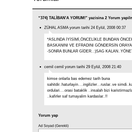
“374) TALİBAN’A YORUM!” yazisina 2 Yorum yapil
ZÜHAL ASMA yorum tarihi 24 Eylül, 2008 00:37
*ASLINDA İYİSİMİ,ÖNCELİKLE BUNDAN ÖNCEK
BASKANINI VE EFRADINI GÖNDERSİN ORAYA
-SONRA BUNLAR GİDER..:)SAG KALAN..YÖNE
cemil cemil yorum tarihi 29 Eylül, 2008 21:40
kimse onlarla bas edemez tarih buna
sahitdir..haturlayin….ingilizler…ruslar..ve simdi..ka
ordulari….orasi bataklik ..insalah bizi karistirmazl
..kafirler saf tumayalim kardaslar..!!
Yorum yap
Ad Soyad (Gerekli)