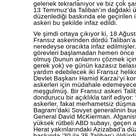
gelenek tekrarlanıyor ve biz çok şaş
13 Temmuz’da Taliban’ın dağdaki ü
düzenlediği baskında ele geçirilen 
askeri bu şekilde infaz edildi.
Ve şimdi ortaya çıkıyor ki, 18 Ağust
Fransız askerinden dördü Taliban’a
neredeyse oracıkta infaz edilmişler
görevleri başlamadan hemen önce 
olmuş (bunun anlamını çözmek içi
gerek yok) ve günün kazasız belası
yardım edebilecek iki Fransız helik
Devlet Başkanı Hamid Karzai’yi ko
askerleri için müdahale edemeyec
meşgulmüş. Bir Fransız askeri Tali
dondurucu bir açıklıkla tarif ediyor: 
askerler, fakat merhametsiz düşman
Bagram’daki Sovyet generalinin bu
General David McKierman. Afganist
yüksek rütbeli ABD subayı, geçen 
Herat yakınlarındaki Azizabad’a d
baskında ’30 ila 35 Taliban’ı öldür