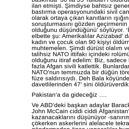
ilan etmişti. Şimdiyse bahtsız gener
bastırma operasyonundaki sivil can k
olarak ortaya çıkan kanıtların ışığın
soruşturmasını gözden geçirmenin 
olduğunu düşündüğünü’ söylüyor. ‘İlg
elbette şu: Amerikalılar Azizabad’ 
kadın ve çocuk olan 90 kişiyi öldü
muhtemelen. Şimdi dürüst olalım ve
talihsiz NATO ittifakı içindeki rolü
olduğunu itiraf edelim: Biz, sadece
fazla Afgan sivili katlettik. Bunlarda
NATO’nun temmuzda bir düğün töre
füze saldırısıydı. Deh Bala köyünd
davetlilerinden 47′ sini öldürüverdik
Pakistan’a da gideceğiz ….
Ve ABD’deki başkan adaylar Barac
John McCain ciddi ciddi Afganistan
kazanacaklarını düşünüyor -sanırı
çökerken askerlerini alelacele tekra