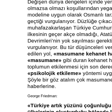
Değişen dünya dengeleri içinde ye
olmazsa olmazı koşullarından yegan
modeline uygun olarak Osmanlı tar
geçtiği vurgulanıyor. Düzlüğe çıkac
muhafazakarlaşan Türkiye Cumhuriye
ilkesinin geçer akçe olmadığı, Atatü
Devrimleri’nin yok sayılması gerekti
vurgulanıyor. Bu tür düşünceleri ver
edilen yol,
«masumane kehanet hab
«masumane»
gibi duran kehanet h
toplumun etkilenmesi için son derec
«psikolojik etkileme»
yöntemi uygu
Şöyle bir göz atalım çok masuman
haberlerine.
George Friedman:
«Türkiye artık yüzünü çoğunluğu