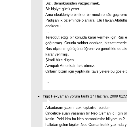
Bizi, demokrasiden vazgeçirmek.
Bir kişiye gücü yeter.
Ama eksikleriyle birlikte, bir meclise söz geçirem
Padişahlık özleminde olanlara, Ulu Hakan Abdülha
anekdotu.
…
Tereddüt ettiği bir konuda karar vermek için Rus el
çağırırmış. Onunla sohbet ederken, hissettirmede
Rus elçisinin görüşünü öğrenir ve genellikle de ak
karar verirmiş.
Şimdi bize düşen.
Avrupalı Amerikalı fark etmez.
Onların bizim için yaptıkalrı tavsiyelere bu gözle
…
Yigit Pekyaman yorum tarihi 17 Haziran, 2009 01:5
Arkadasım yazını cok kışkırtıcı buldum
Öncelikle suan yasanan bir Neo Osmanlıcılıgın o
kesin..Peki kim bu Neo osmanlıcılar biliyorsun ?
halkdan gelen kişiler..Neo Osmanlıcılık yazında 