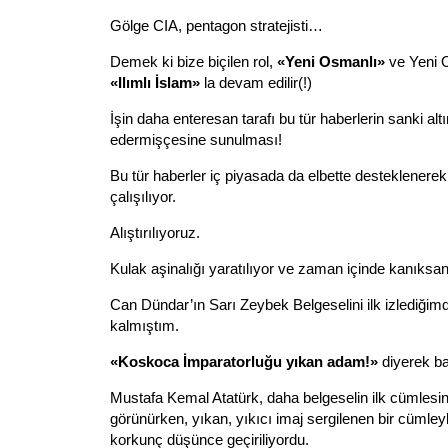
Gölge CIA, pentagon stratejisti…
Demek ki bize biçilen rol,
«Yeni Osmanlı»
ve Yeni O
«Ilımlı İslam»
la devam edilir(!)
İşin daha enteresan tarafı bu tür haberlerin sanki altı
edermişçesine sunulması!
Bu tür haberler iç piyasada da elbette desteklener
çalışılıyor.
Alıştırılıyoruz.
Kulak aşinalığı yaratılıyor ve zaman içinde kanıksan
Can Dündar’ın Sarı Zeybek Belgeselini ilk izlediğim
kalmıştım.
«Koskoca İmparatorluğu yıkan adam!»
diyerek b
Mustafa Kemal Atatürk, daha belgeselin ilk cümlesinde
görünürken, yıkan, yıkıcı imaj sergilenen bir cümleyle
korkunç düşünce geçiriliyordu.