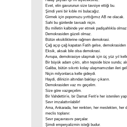
Evet, elin gavurunun size tavsiye ettiği bu.
Şimdi yeni bir kıble mi bulacağız.
Girmek için popomuzu yırttığımız AB ne olacak.
Sahi bu günlerde tavsadı niçin.
Bu milletin kalbinde yer etmek padişahlıkla olmaz
Demokrasiden güzeli olmaz.
Bütün eksikliklerine rağmen demokrasi.
Çağ açıp çağ kapatan Fatih gelse, demokraside
Eksik, aksak bile olsa demokrasi.
Avrupa, demokrasiye ulaşmak için üç yüz yıl kelle
Bir büyük adam çıktı, altın tepside bize sundu; al
Galiba, bütün sıkıntı kolay ulaşmamızdan ileri gel
Niçin milyonlarca kelle gideydi.
Haydi, dilinizin altından baklayı çıkarın.
Demokrasiden vaz mı geçelim.
Size göre vazgeçelim.
Bir Vahdettin’e, bir Damat Ferit’e her istenilen yapıl
Sevr imzalattırılabilir!
Ama, Ankarada, her renkten, her meslekten, her 
meclis toplanır.
Sevr paçavrasını parçalar.
Şimdi emperyalizmin isteği budur.