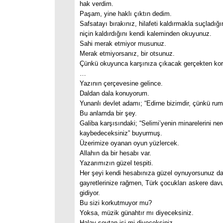
hak verdim.
Paşam, yine haklı çıktın dedim.
Safsatayı bırakınız, hilafeti kaldırmakla suçladığ
niçin kaldırdığını kendi kaleminden okuyunuz.
Sahi merak etmiyor musunuz.
Merak etmiyorsanız, bir otsunuz.
Çünkü okuyunca karşınıza çıkacak gerçekten ko
…
Yazının çerçevesine gelince.
Daldan dala konuyorum.
Yunanlı devlet adamı; “Edirne bizimdir, çünkü ru
Bu anlamda bir şey.
Galiba karşısındaki; “Selimi’yenin minarelerini ne
kaybedeceksiniz” buyurmuş.
Üzerimize oyanan oyun yüzlercek.
Allahın da bir hesabı var.
Yazarımızın güzel tespiti.
Her şeyi kendi hesabınıza güzel oynuyorsunuz da
gayretlerinize rağmen, Türk çocukları askere davu
gidiyor.
Bu sizi korkutmuyor mu?
Yoksa, müzik günahtır mı diyeceksiniz.
Halay şeytan işi mi diyeceksiniz.