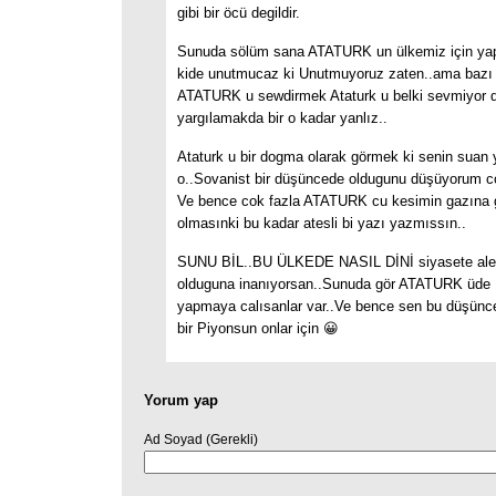
gibi bir öcü degildir.
Sunuda sölüm sana ATATURK un ülkemiz için yaptı
kide unutmucaz ki Unutmuyoruz zaten..ama bazı i
ATATURK u sewdirmek Ataturk u belki sevmiyor 
yargılamakda bir o kadar yanlız..
Ataturk u bir dogma olarak görmek ki senin suan 
o..Sovanist bir düşüncede oldugunu düşüyorum co
Ve bence cok fazla ATATURK cu kesimin gazına 
olmasınki bu kadar atesli bi yazı yazmıssın..
SUNU BİL..BU ÜLKEDE NASIL DİNİ siyasete alet
olduguna inanıyorsan..Sunuda gör ATATURK üde 
yapmaya calısanlar var..Ve bence sen bu düşüncel
bir Piyonsun onlar için 😀
Yorum yap
Ad Soyad (Gerekli)