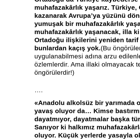
muhafazakârlık yaşarız. Türkiye,
kazanarak Avrupa’ya yüzünü dön
yumuşak bir muhafazakârlık yaşar
muhafazakârlık yaşanacak, illa ki
Ortadoğu ilişkilerini yeniden tari
bunlardan kaçış yok.
(Bu öngörüler,
uygulanabilmesi adına arzu edilenl
özlemlerdir. Ama illaki olmayacak t
öngörülerdir!)
….
«Anadolu alkolsüz bir yarımada 
yavaş oluyor da… Kimse bastırmı
dayatmıyor, dayatmalar başka tür
Sanıyor ki halkımız muhafazakâr
oluyor. Küçük yerlerde yasayla 