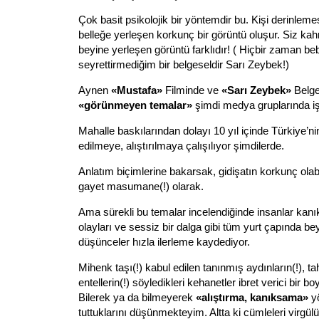
Çok basit psikolojik bir yöntemdir bu. Kişi derinlem
belleğe yerleşen korkunç bir görüntü oluşur. Siz kah
beyine yerleşen görüntü farklıdır! ( Hiçbir zaman be
seyrettirmediğim bir belgeseldir Sarı Zeybek!)
Aynen
«Mustafa»
Filminde ve
«Sarı Zeybek»
Belge
«görünmeyen temalar»
şimdi medya gruplarında iş
Mahalle baskılarından dolayı 10 yıl içinde Türkiye’
edilmeye, alıştırılmaya çalışılıyor şimdilerde.
Anlatım biçimlerine bakarsak, gidişatın korkunç olabil
gayet masumane(!) olarak.
Ama sürekli bu temalar incelendiğinde insanlar kan
olayları ve sessiz bir dalga gibi tüm yurt çapında bey
düşünceler hızla ilerleme kaydediyor.
Mihenk taşı(!) kabul edilen tanınmış aydınların(!), t
entellerin(!) söyledikleri kehanetler ibret verici bir b
Bilerek ya da bilmeyerek
«alıştırma, kanıksama»
yö
tuttuklarını düşünmekteyim. Altta ki cümleleri virg