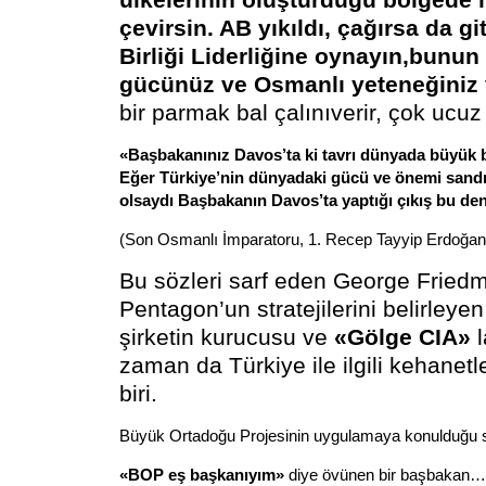
ülkelerinin oluşturduğu bölgede l
çevirsin. AB yıkıldı, çağırsa da g
Birliği Liderliğine oynayın,bunun
gücünüz ve Osmanlı yeteneğiniz 
bir parmak bal çalınıverir, çok ucuz
«Başbakanınız Davos’ta ki tavrı dünyada büyük b
Eğer Türkiye’nin dünyadaki gücü ve önemi sandı
olsaydı Başbakanın Davos’ta yaptığı çıkış bu den
(Son Osmanlı İmparatoru, 1. Recep Tayyip Erdoğan
Bu sözleri sarf eden George Fried
Pentagon’un stratejilerini belirleyen 
şirketin kurucusu ve
«Gölge CIA»
l
zaman da Türkiye ile ilgili kehanetl
biri.
Büyük Ortadoğu Projesinin uygulamaya konulduğu
«BOP eş başkanıyım»
diye övünen bir başbakan…