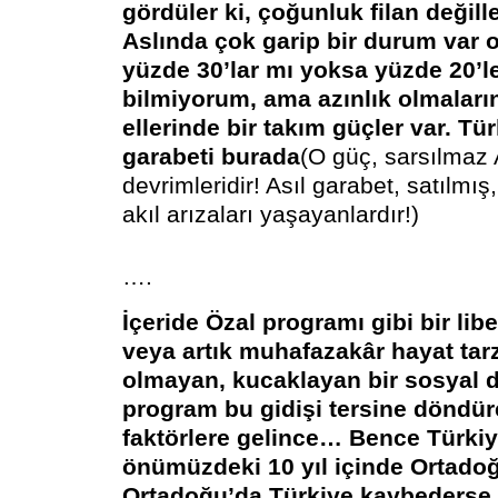
gördüler ki, çoğunluk filan değiller
Aslında çok garip bir durum var o
yüzde 30’lar mı yoksa yüzde 20’l
bilmiyorum, ama azınlık olmalar
ellerinde bir takım güçler var. Tü
garabeti burada
(O güç, sarsılmaz 
devrimleridir! Asıl garabet, satılmış, 
akıl arızaları yaşayanlardır!)
….
İçeride Özal programı gibi bir lib
veya artık muhafazakâr hayat tarzı
olmayan, kucaklayan bir sosyal 
program bu gidişi tersine döndüre
faktörlere gelince… Bence Türkiy
önümüzdeki 10 yıl içinde Ortadoğ
Ortadoğu’da Türkiye kaybederse d