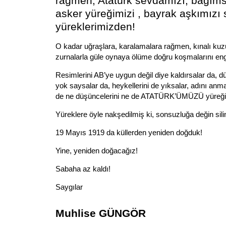
rağmen, Atatürk sevdamızı, bağıms
asker yüreğimizi , bayrak aşkımızı 
yüreklerimizden!
O kadar uğraşlara, karalamalara rağmen, kınalı kuzu
zurnalarla güle oynaya ölüme doğru koşmalarını eng
Resimlerini AB’ye uygun değil diye kaldırsalar da, düş
yok saysalar da, heykellerini de yıksalar, adını anm
de ne düşüncelerini ne de ATATÜRK’ÜMÜZÜ yüreği
Yüreklere öyle nakşedilmiş ki, sonsuzluğa değin si
19 Mayıs 1919 da küllerden yeniden doğduk!
Yine, yeniden doğacağız!
Sabaha az kaldı!
Saygılar
Muhlise GÜNGÖR