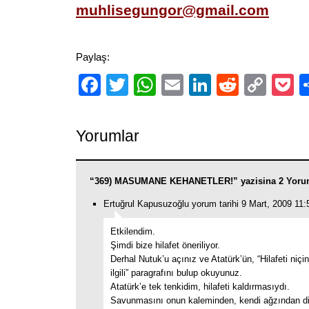
muhlisegungor@gmail.com
Paylaş:
Facebook
Twitter
WhatsApp
Email
LinkedIn
Reddit
Cop
P
Link
Yorumlar
“369) MASUMANE KEHANETLER!” yazisina 2 Yorum
Ertuğrul Kapusuzoğlu yorum tarihi 9 Mart, 2009 11:
Etkilendim.
Şimdi bize hilafet öneriliyor.
Derhal Nutuk’u açınız ve Atatürk’ün, “Hilafeti niçin
ilgili” paragrafını bulup okuyunuz.
Atatürk’e tek tenkidim, hilafeti kaldırmasıydı.
Savunmasını onun kaleminden, kendi ağzından di