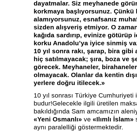
dayatmalar. Siz meyhanede gör
korkmaya başlıyorsunuz. Çünkü 
alamıyorsunuz, esnafsanız muha
sizden alışveriş etmiyor. O zaman
kağıda sardırıp, evinize götürüp 
korku Anadolu’ya iyice sinmiş va
10 yıl sonra rakı, şarap, bira gibi 
hiç satılmayacak; şıra, boza ve ş
görecek. Meyhaneler, birahaneler 
olmayacak. Olanlar da kentin dış
yerlere doğru itilecek.»
10 yıl sonrası Türkiye Cumhuriyeti i
budur!
Gelecekle ilgili üretilen maks
bakıldığında Sam amcamızın aleni
«Yeni Osmanlı»
ve
«Ilımlı İslam»
s
aynı paralelliği göstermektedir.