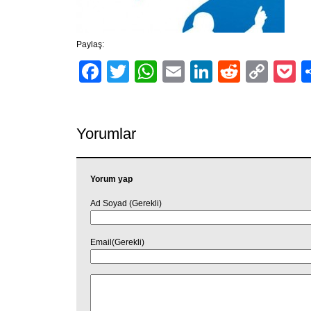
Paylaş:
Facebook
Twitter
WhatsApp
Email
LinkedIn
Reddit
Cop
P
Link
Yorumlar
Yorum yap
Ad Soyad (Gerekli)
Email(Gerekli)