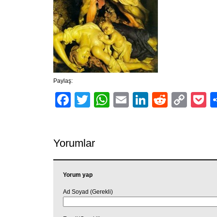
Paylaş:
Facebook
Twitter
WhatsApp
Email
LinkedIn
Reddit
Cop
P
Link
Yorumlar
Yorum yap
Ad Soyad (Gerekli)