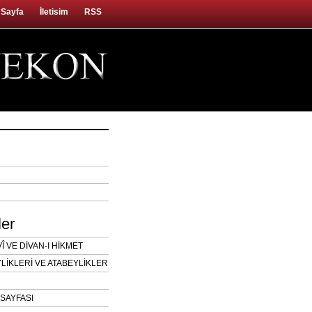
 Sayfa
İletisim
RSS
ler
 VE DİVAN-I HİKMET
LİKLERİ VE ATABEYLİKLER
SAYFASI