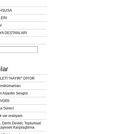
AHSUSA
LERİ
I
YA DESTANLARI
lar
LETİ “HAYIR!” DİYOR
Enstrümanları
n Arjantin Sevgisi
VGİSİ
a Süreci
k var oralıyam
ı, Derin Devlet, Toplumsal
ayeseli Karşılaştırma