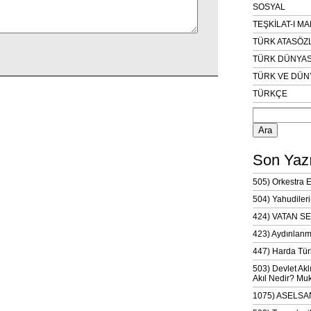
SOSYAL
TEŞKİLAT-I M
TÜRK ATASÖZ
TÜRK DÜNYAS
TÜRK VE DÜN
TÜRKÇE
Arama:
Son Yazı
505) Orkestra 
504) Yahudileri
424) VATAN SE
423) Aydınlanm
447) Harda Tür
503) Devlet Akl
Akıl Nedir? Muk
1075) ASELSAN