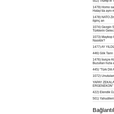
502) Trump’ın 
1479) Homo sap
Hatay’da aynı 
1478) NATO Zir
ilginç an
1074) Gezgin S
Türklerin Gelec
1073) Maykop Kü
Nasıldır?
1477) AY YIL
446) Gök Tanrı 
1476) İsviçre Al
Buzulları hızla 
445) “Türk Dili
1072) Unutulan 
YAPAY ZEKAL
ERGENEKON”
422) Elendik Ü
501) Yahudileri
Bağlantı