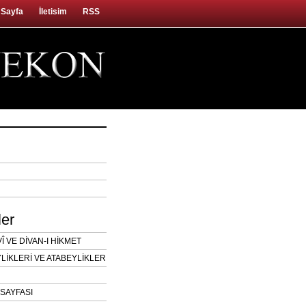
 Sayfa
İletisim
RSS
ler
 VE DİVAN-I HİKMET
LİKLERİ VE ATABEYLİKLER
SAYFASI