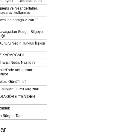
‘hediyesi’… Unutulan ders
iens ve Neandertaller,
mağarayı kullanmış
vesi’ne damga vuran 11
avaşçıdan Gezgin Bilgeye;
eği
ltürü Nedir, Türklük İlişkisi
DIZ KARARGÂHI
İnancı Nedir, Nasıldır?
pleri’nde acil durum:
eriyor
 Ailesi Günü” mü?
Türkler: Fu-Yu Kırgızları
ARA GÖRE “YENİDEN
züldük
n Sürgün Tarihi
lar