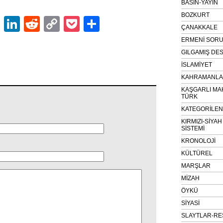
BASIN-YAYIN
BOZKURT
ok
er
atsApp
Email
LinkedIn
Reddit
Copy
Pocket
Share
ÇANAKKALE
Link
ERMENİ SOR
GILGAMIŞ DES
İSLAMİYET
KAHRAMANLAR
KAŞGARLI MA
TÜRK
KATEGORİLE
KIRMIZI-SİYA
SİSTEMİ
KRONOLOJİ
KÜLTÜREL
MARŞLAR
MİZAH
ÖYKÜ
SİYASİ
SLAYTLAR-RE