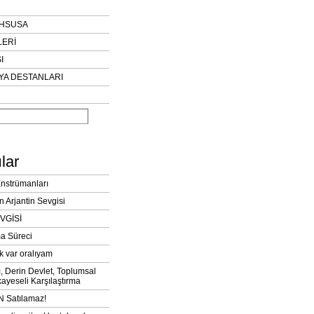
AHSUSA
LERİ
I
YA DESTANLARI
lar
Enstrümanları
n Arjantin Sevgisi
VGİSİ
a Süreci
k var oralıyam
ı, Derin Devlet, Toplumsal
ayeseli Karşılaştırma
 Satılamaz!