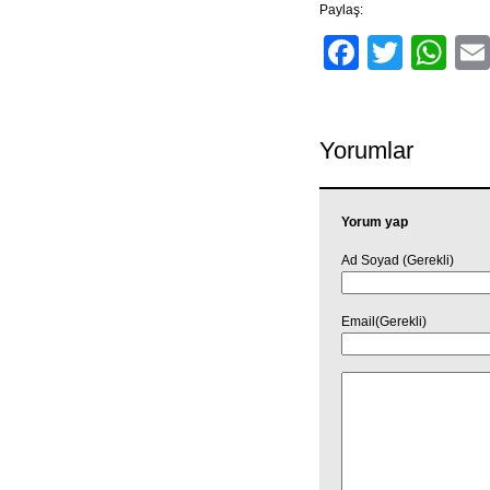
Paylaş:
Facebo
Twitt
Wh
Yorumlar
Yorum yap
Ad Soyad (Gerekli)
Email(Gerekli)