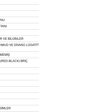
UNU
TANI
 VE BİLGİNLER
HMUD VE DİVANÜ LÜGATİ'T
NMEMİŞ
H (RED-BLACK) BRİÇ
SİMLER