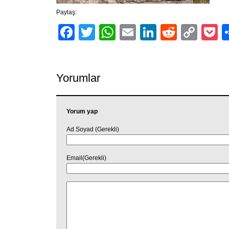
Paylaş:
Facebook
Twitter
WhatsApp
Email
LinkedIn
Reddit
Cop
P
Link
Yorumlar
Yorum yap
Ad Soyad (Gerekli)
Email(Gerekli)