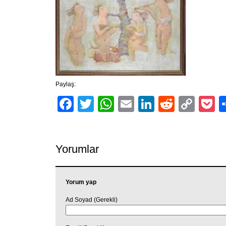
Paylaş:
Facebook
Twitter
WhatsApp
Email
LinkedIn
Reddit
Cop
P
Link
Yorumlar
Yorum yap
Ad Soyad (Gerekli)