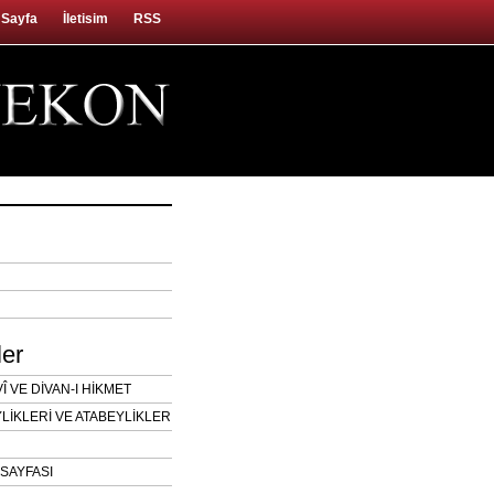
 Sayfa
İletisim
RSS
ler
 VE DİVAN-I HİKMET
LİKLERİ VE ATABEYLİKLER
SAYFASI