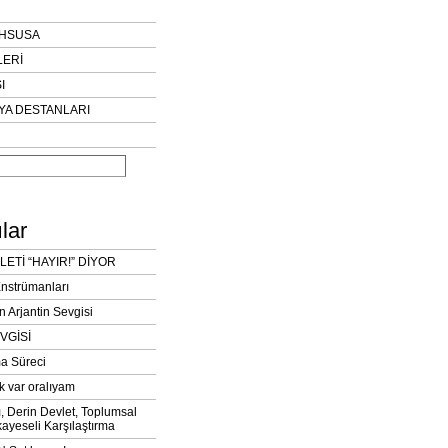
AHSUSA
LERİ
I
YA DESTANLARI
lar
LETİ “HAYIR!” DİYOR
Enstrümanları
n Arjantin Sevgisi
VGİSİ
a Süreci
k var oralıyam
ı, Derin Devlet, Toplumsal
ayeseli Karşılaştırma