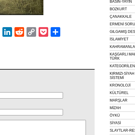
BASIN-YAYIN
BOZKURT
ÇANAKKALE
ERMENİ SOR
ok
er
atsApp
Email
LinkedIn
Reddit
Copy
Pocket
Share
GILGAMIŞ DES
Link
İSLAMİYET
KAHRAMANLAR
KAŞGARLI MA
TÜRK
KATEGORİLE
KIRMIZI-SİYA
SİSTEMİ
KRONOLOJİ
KÜLTÜREL
MARŞLAR
MİZAH
ÖYKÜ
SİYASİ
SLAYTLAR-RE