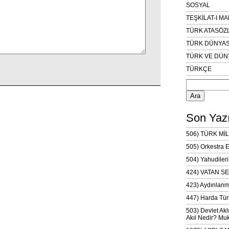
SOSYAL
TEŞKİLAT-I M
TÜRK ATASÖZ
TÜRK DÜNYAS
TÜRK VE DÜN
TÜRKÇE
Arama:
Son Yazı
506) TÜRK MİL
505) Orkestra 
504) Yahudileri
424) VATAN SE
423) Aydınlanm
447) Harda Tür
503) Devlet Akl
Akıl Nedir? Muk