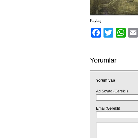
Paylaş:
Facebo
Twitt
Wh
Yorumlar
Yorum yap
Ad Soyad (Gerekli)
Email(Gerekli)