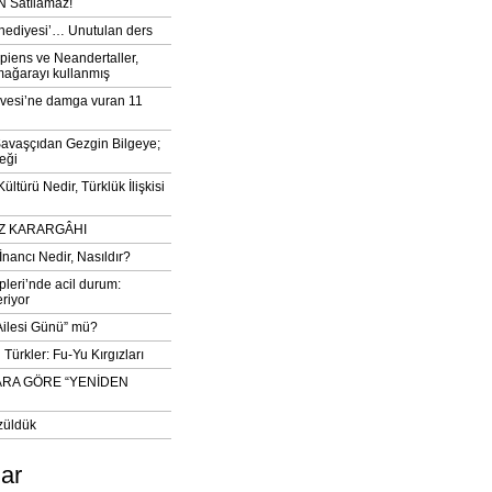
 Satılamaz!
‘hediyesi’… Unutulan ders
iens ve Neandertaller,
mağarayı kullanmış
vesi’ne damga vuran 11
avaşçıdan Gezgin Bilgeye;
eği
ltürü Nedir, Türklük İlişkisi
DIZ KARARGÂHI
İnancı Nedir, Nasıldır?
pleri’nde acil durum:
eriyor
 Ailesi Günü” mü?
Türkler: Fu-Yu Kırgızları
ARA GÖRE “YENİDEN
züldük
lar