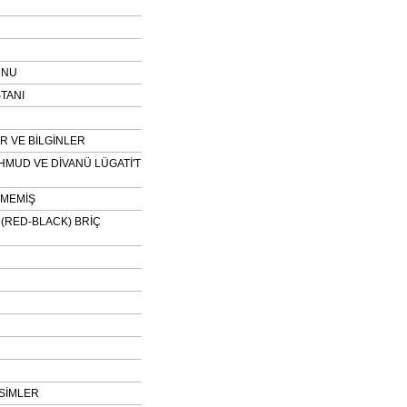
UNU
TANI
 VE BİLGİNLER
HMUD VE DİVANÜ LÜGATİ'T
NMEMİŞ
H (RED-BLACK) BRİÇ
SİMLER