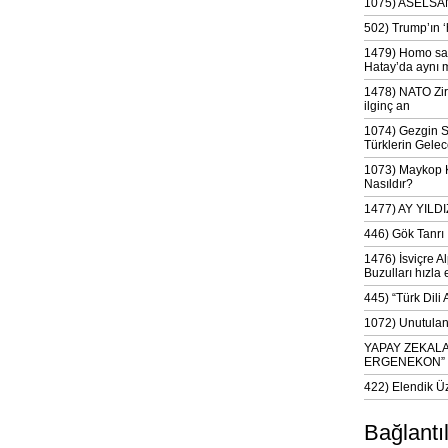
1075) ASELSAN
502) Trump’ın 
1479) Homo sap
Hatay’da aynı 
1478) NATO Zir
ilginç an
1074) Gezgin S
Türklerin Gelec
1073) Maykop Kü
Nasıldır?
1477) AY YIL
446) Gök Tanrı 
1476) İsviçre Al
Buzulları hızla 
445) “Türk Dili
1072) Unutulan 
YAPAY ZEKAL
ERGENEKON”
422) Elendik Ü
Bağlantı