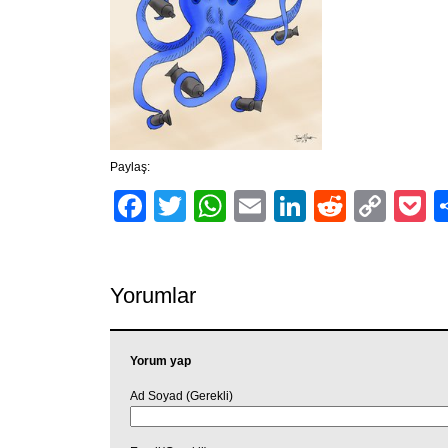
Paylaş:
Facebook
Twitter
WhatsApp
Email
LinkedIn
Reddit
Cop
P
Link
Yorumlar
Yorum yap
Ad Soyad (Gerekli)