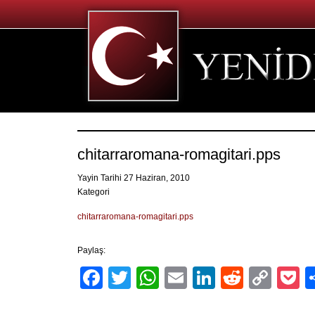
chitarraromana-romagitari.pps
Yayin Tarihi 27 Haziran, 2010
Kategori
chitarraromana-romagitari.pps
Paylaş:
Facebook
Twitter
WhatsApp
Email
LinkedIn
Reddit
Cop
P
Link