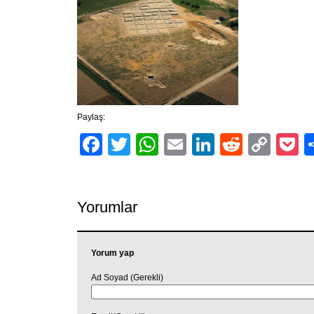
Paylaş:
Facebook
Twitter
WhatsApp
Email
LinkedIn
Reddit
Cop
P
Link
Yorumlar
Yorum yap
Ad Soyad (Gerekli)