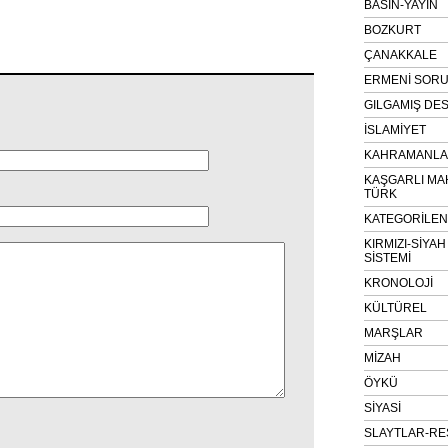
BASIN-YAYIN
BOZKURT
ÇANAKKALE
ERMENİ SOR
GILGAMIŞ DES
İSLAMİYET
KAHRAMANLAR
KAŞGARLI MA
TÜRK
KATEGORİLE
KIRMIZI-SİYA
SİSTEMİ
KRONOLOJİ
KÜLTÜREL
MARŞLAR
MİZAH
ÖYKÜ
SİYASİ
SLAYTLAR-RE