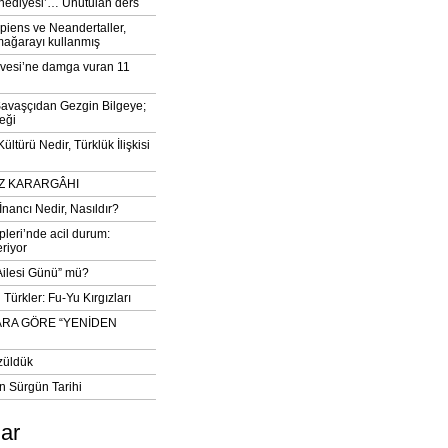
‘hediyesi’… Unutulan ders
iens ve Neandertaller,
mağarayı kullanmış
vesi’ne damga vuran 11
avaşçıdan Gezgin Bilgeye;
eği
ltürü Nedir, Türklük İlişkisi
DIZ KARARGÂHI
İnancı Nedir, Nasıldır?
pleri’nde acil durum:
eriyor
 Ailesi Günü” mü?
Türkler: Fu-Yu Kırgızları
ARA GÖRE “YENİDEN
züldük
n Sürgün Tarihi
lar