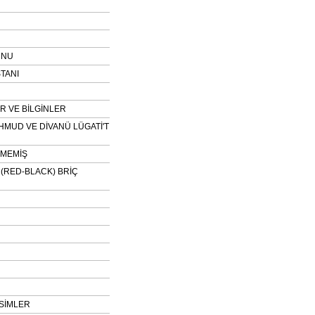
UNU
TANI
 VE BİLGİNLER
HMUD VE DİVANÜ LÜGATİ'T
NMEMİŞ
H (RED-BLACK) BRİÇ
SİMLER