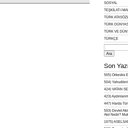
SOSYAL
TEŞKİLAT-I M
TÜRK ATASÖZ
TÜRK DÜNYAS
TÜRK VE DÜN
TÜRKÇE
Arama:
Son Yazı
505) Orkestra 
504) Yahudileri
424) VATAN SE
423) Aydınlanm
447) Harda Tür
503) Devlet Akl
Akıl Nedir? Muk
1075) ASELSAN