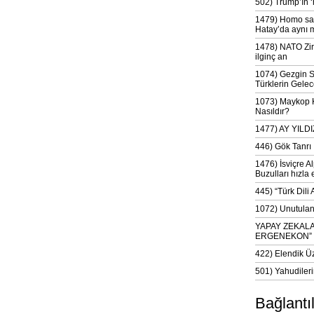
502) Trump’ın 
1479) Homo sap
Hatay’da aynı 
1478) NATO Zir
ilginç an
1074) Gezgin S
Türklerin Gelec
1073) Maykop Kü
Nasıldır?
1477) AY YIL
446) Gök Tanrı 
1476) İsviçre Al
Buzulları hızla 
445) “Türk Dili
1072) Unutulan 
YAPAY ZEKAL
ERGENEKON”
422) Elendik Ü
501) Yahudileri
Bağlantı