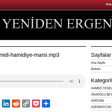
Ana
amidi-hamidiye-marsi.mp3
Sayfalar
Ana Sayfa
İletisim
Kategori
AHMED YESEVÎ
ANADOLU BEY
ok
er
atsApp
Email
LinkedIn
Reddit
Copy
Pocket
Share
ATATÜRK
AZERBAYCAN 
Link