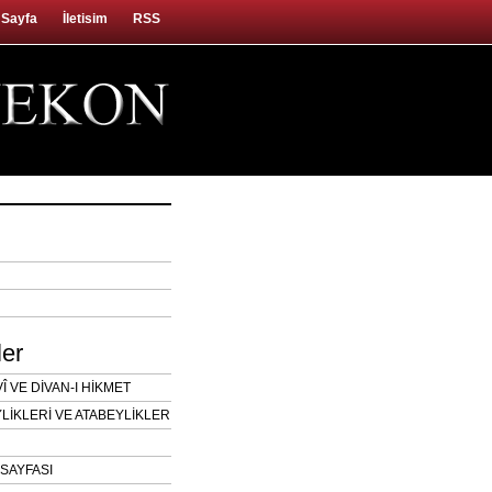
 Sayfa
İletisim
RSS
ler
 VE DİVAN-I HİKMET
LİKLERİ VE ATABEYLİKLER
SAYFASI