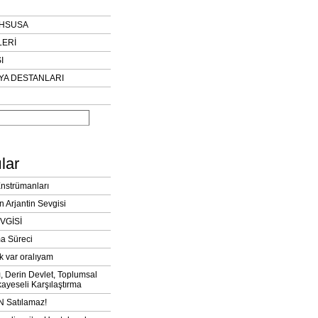
AHSUSA
LERİ
I
YA DESTANLARI
lar
Enstrümanları
n Arjantin Sevgisi
VGİSİ
a Süreci
k var oralıyam
ı, Derin Devlet, Toplumsal
ayeseli Karşılaştırma
 Satılamaz!