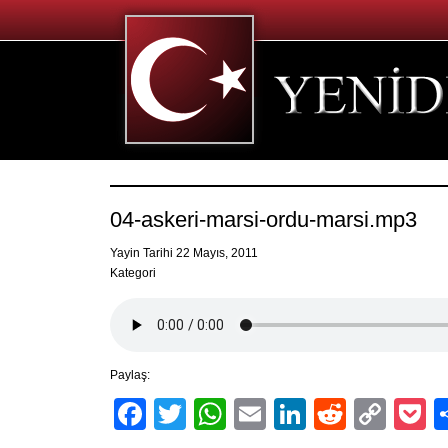
04-askeri-marsi-ordu-marsi.mp3
Yayin Tarihi 22 Mayıs, 2011
Kategori
Paylaş:
Facebook
Twitter
WhatsApp
Email
LinkedIn
Reddit
Cop
P
Link