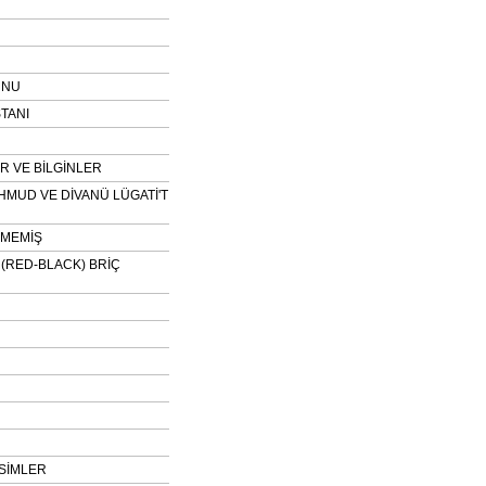
UNU
TANI
 VE BİLGİNLER
HMUD VE DİVANÜ LÜGATİ'T
NMEMİŞ
H (RED-BLACK) BRİÇ
SİMLER