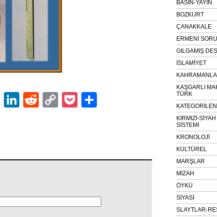
BASIN-YAYIN
BOZKURT
ÇANAKKALE
ERMENİ SOR
GILGAMIŞ DES
İSLAMİYET
KAHRAMANLAR
KAŞGARLI MA
TÜRK
ok
er
atsApp
Email
LinkedIn
Reddit
Copy
Pocket
Share
KATEGORİLE
Link
KIRMIZI-SİYA
SİSTEMİ
KRONOLOJİ
KÜLTÜREL
MARŞLAR
MİZAH
ÖYKÜ
SİYASİ
SLAYTLAR-RE