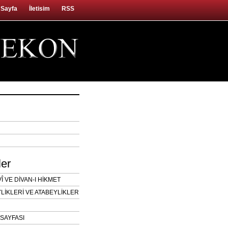
 Sayfa
İletisim
RSS
ler
 VE DİVAN-I HİKMET
LİKLERİ VE ATABEYLİKLER
SAYFASI