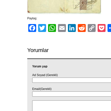
Paylaş:
Facebook
Twitter
WhatsApp
Email
LinkedIn
Reddit
Cop
P
Link
Yorumlar
Yorum yap
Ad Soyad (Gerekli)
Email(Gerekli)