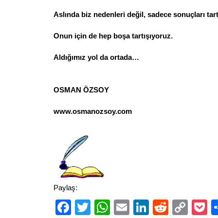
Aslında biz nedenleri değil, sadece sonuçları tar
Onun için de hep boşa tartışıyoruz.
Aldığımız yol da ortada…
OSMAN ÖZSOY
www.osmanozsoy.com
Paylaş:
Facebook
Twitter
WhatsApp
Email
LinkedIn
Reddit
Cop
P