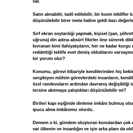
var.
Satın alınabilir, tadil edilebilir, bir kısım teklifle
düşünülebilir birer meta haline geldi bazı değer
Sırf ekran soytarılığı yapmak, kişisel (şan, şöhre
uğruna) din adına absürt fikirler öne sürerek dik
kıvranan kimi ilahiyatçıların, her ne kadar kurgu
reddettiği teklife evet demiş olduklarını varsaym
bir yorum olur?
Konumu, görevi itibariyle kendilerinden hiç bek
sergileyen mühim görevlerdeki insanların, kendil
özel randevuların ardından davranış değişikliği i
tersine akıtmaya çalıştıkları düşünülebilir mi?
Birileri kapı eşiğinde dinleme imkânı bulmuş ols
ipucu alma imkânımız olurdu.
Demem o ki, gündem oluşturan konulardan çok d
var ülkenin ve insanlığın ve işin arka planı da o