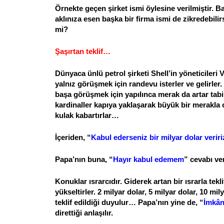
Örnekte geçen şirket ismi öylesine verilmiştir. B
aklınıza esen başka bir firma ismi de zikredebilirs
mi?
Şaşırtan teklif…
Dünyaca ünlü petrol şirketi Shell’in yöneticileri 
yalnız görüşmek için randevu isterler ve gelirler
başa görüşmek için yapılınca merak da artar tab
kardinaller kapıya yaklaşarak büyük bir merakla
kulak kabartırlar…
İçeriden, “
Kabul ederseniz bir milyar dolar veriri
Papa’nın buna, “
Hayır kabul edemem
” cevabı verd
Konuklar ısrarcıdır. Giderek artan bir ısrarla tekli
yükseltirler. 2 milyar dolar, 5 milyar dolar, 10 mil
teklif edildiği duyulur… Papa’nın yine de, “
İmkân
direttiği anlaşılır.