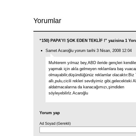
Link
Yorumlar
“150) PAPA’YI ŞOK EDEN TEKLİF !” yazisina 1 Yor
Samet Acaroğlu yorum tarihi 3 Nisan, 2008 12:04
Muhterem yılmaz bey,ABD ileride gençleri kendil
yapmak için akla gelmeyen reklamlara baş vuacağ
olmayabilir,düşündüğünüz reklamlar olacaktır.Biz 
allı,pulu,cicili rekleri sevdiyimiz gibi,gelecekteki 
aldatmacalarına da kanacağımızı,şimdiden
söyleyebilirlz.Acaroğlu
Yorum yap
Ad Soyad (Gerekli)