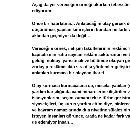
Aşağıda yer vereceğim örneği okurken tebessüm
ediyorum.
Önce bir hatırlatma… Anlatacağım olay gerçek d
düşününce, yapılan kimi işlerin bundan ne farkı v
aklından geçmiyor da değil…
Vereceğim örnek, iletişim fakültelerinin reklâmcı
kapitalizmin ruhu sayılan reklâm sektörünün ve ta
geldiği noktayı yansıtmak ve bölümde okuyan genç
zorlayıp reklâmcılıkta sıra dışı yöntemler gelişti
anlatılan kurmaca bir olaydan ibaret…
Olay kurmaca kurmacasına da, mesela, yapılan (
yardım karşılığında cami minarelerine iliştirilen
istasyonlarını, seçim zamanı tekke-türbe gezisine
siyasetçileri, üç kuruş yardım ettim diye, binlerc
ve bayram namazlarında dua niyetine sülalesinin
isteyen insanları görünce, arada ne kadar fark 
de edemiyor insan…