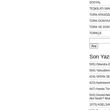
SOSYAL
TEŞKİLAT-I M
TÜRK ATASÖZ
TÜRK DÜNYAS
TÜRK VE DÜN
TÜRKÇE
Arama:
Son Yazı
505) Orkestra 
504) Yahudileri
424) VATAN SE
423) Aydınlanm
447) Harda Tür
503) Devlet Akl
Akıl Nedir? Muk
1075) ASELSAN