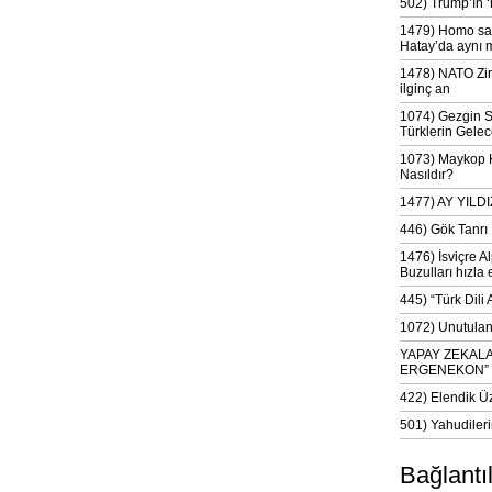
502) Trump’ın 
1479) Homo sap
Hatay’da aynı 
1478) NATO Zir
ilginç an
1074) Gezgin S
Türklerin Gelec
1073) Maykop Kü
Nasıldır?
1477) AY YIL
446) Gök Tanrı 
1476) İsviçre Al
Buzulları hızla 
445) “Türk Dili
1072) Unutulan 
YAPAY ZEKAL
ERGENEKON”
422) Elendik Ü
501) Yahudileri
Bağlantı