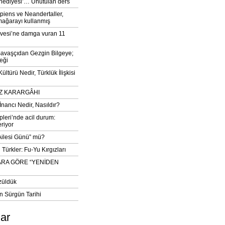
‘hediyesi’… Unutulan ders
iens ve Neandertaller,
mağarayı kullanmış
vesi’ne damga vuran 11
avaşçıdan Gezgin Bilgeye;
eği
ltürü Nedir, Türklük İlişkisi
DIZ KARARGÂHI
İnancı Nedir, Nasıldır?
pleri’nde acil durum:
eriyor
 Ailesi Günü” mü?
Türkler: Fu-Yu Kırgızları
ARA GÖRE “YENİDEN
züldük
n Sürgün Tarihi
lar