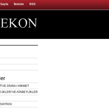
 Sayfa
İletisim
RSS
ler
 VE DİVAN-I HİKMET
LİKLERİ VE ATABEYLİKLER
SAYFASI