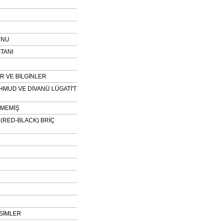
UNU
TANI
 VE BİLGİNLER
HMUD VE DİVANÜ LÜGATİ'T
NMEMİŞ
H (RED-BLACK) BRİÇ
SİMLER