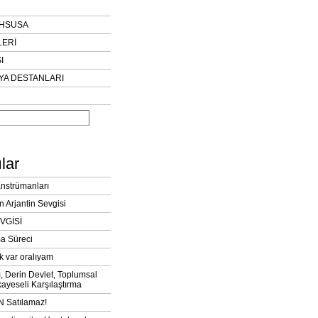
AHSUSA
LERİ
I
YA DESTANLARI
lar
Enstrümanları
n Arjantin Sevgisi
VGİSİ
a Süreci
k var oralıyam
ı, Derin Devlet, Toplumsal
ayeseli Karşılaştırma
 Satılamaz!