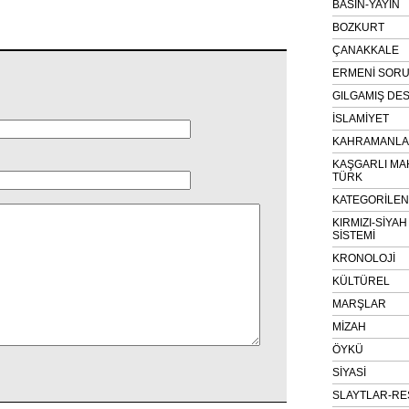
BASIN-YAYIN
BOZKURT
ÇANAKKALE
ERMENİ SOR
GILGAMIŞ DES
İSLAMİYET
KAHRAMANLAR
KAŞGARLI MA
TÜRK
KATEGORİLE
KIRMIZI-SİYA
SİSTEMİ
KRONOLOJİ
KÜLTÜREL
MARŞLAR
MİZAH
ÖYKÜ
SİYASİ
SLAYTLAR-RE