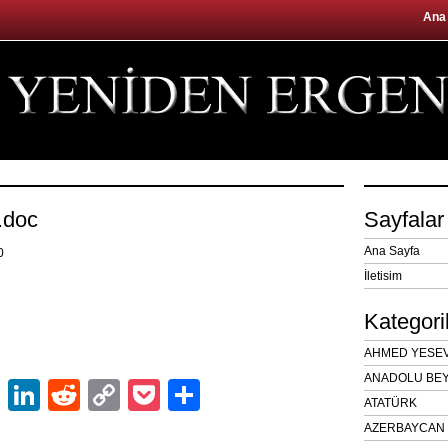
Ana
i.doc
Sayfalar
Ana Sayfa
10
İletisim
Kategori
AHMED YESEVÎ
ANADOLU BEY
ok
er
atsApp
Email
LinkedIn
Reddit
Copy
Pocket
Share
ATATÜRK
Link
AZERBAYCAN 