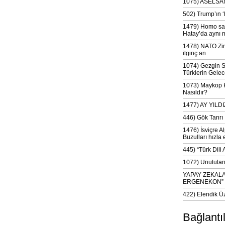
1075) ASELSAN
502) Trump’ın 
1479) Homo sap
Hatay’da aynı 
1478) NATO Zir
ilginç an
1074) Gezgin S
Türklerin Gelec
1073) Maykop Kü
Nasıldır?
1477) AY YIL
446) Gök Tanrı 
1476) İsviçre Al
Buzulları hızla 
445) “Türk Dili
1072) Unutulan 
YAPAY ZEKAL
ERGENEKON”
422) Elendik Ü
Bağlantı