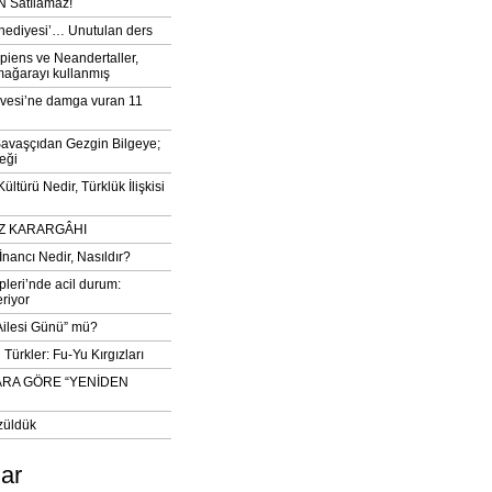
 Satılamaz!
‘hediyesi’… Unutulan ders
iens ve Neandertaller,
mağarayı kullanmış
vesi’ne damga vuran 11
avaşçıdan Gezgin Bilgeye;
eği
ltürü Nedir, Türklük İlişkisi
DIZ KARARGÂHI
İnancı Nedir, Nasıldır?
pleri’nde acil durum:
eriyor
 Ailesi Günü” mü?
Türkler: Fu-Yu Kırgızları
ARA GÖRE “YENİDEN
züldük
lar