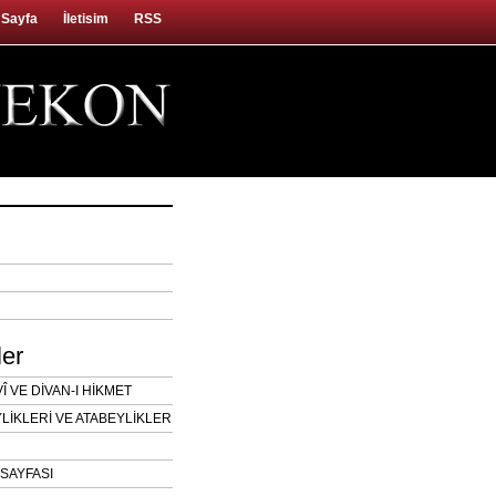
 Sayfa
İletisim
RSS
ler
 VE DİVAN-I HİKMET
LİKLERİ VE ATABEYLİKLER
SAYFASI