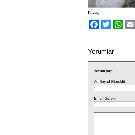
Paylaş:
Facebo
Twitt
Wh
Yorumlar
Yorum yap
Ad Soyad (Gerekli)
Email(Gerekli)