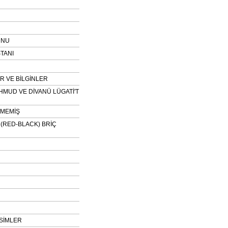
UNU
TANI
 VE BİLGİNLER
HMUD VE DİVANÜ LÜGATİ'T
NMEMİŞ
H (RED-BLACK) BRİÇ
SİMLER