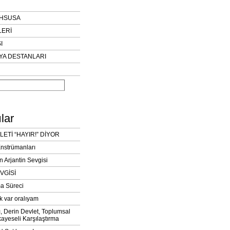
AHSUSA
LERİ
I
YA DESTANLARI
lar
LETİ “HAYIR!” DİYOR
Enstrümanları
n Arjantin Sevgisi
VGİSİ
a Süreci
k var oralıyam
ı, Derin Devlet, Toplumsal
ayeseli Karşılaştırma