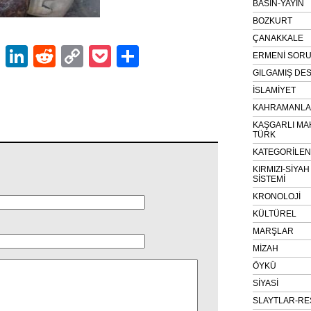
BASIN-YAYIN
BOZKURT
ÇANAKKALE
ok
er
atsApp
Email
LinkedIn
Reddit
Copy
Pocket
Share
ERMENİ SOR
Link
GILGAMIŞ DES
İSLAMİYET
KAHRAMANLAR
KAŞGARLI MA
TÜRK
KATEGORİLE
KIRMIZI-SİYA
SİSTEMİ
KRONOLOJİ
KÜLTÜREL
MARŞLAR
MİZAH
ÖYKÜ
SİYASİ
SLAYTLAR-RE