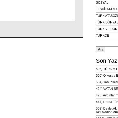
SOSYAL
TEŞKİLAT-I M
TÜRK ATASÖZ
TÜRK DÜNYAS
TÜRK VE DÜN
TÜRKÇE
Arama:
Son Yazı
506) TÜRK MİL
505) Orkestra 
504) Yahudileri
424) VATAN SE
423) Aydınlanm
447) Harda Tür
503) Devlet Akl
Akıl Nedir? Muk