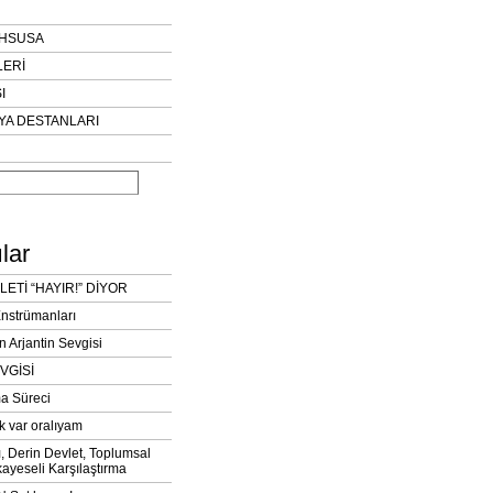
AHSUSA
LERİ
I
YA DESTANLARI
lar
LETİ “HAYIR!” DİYOR
Enstrümanları
n Arjantin Sevgisi
VGİSİ
a Süreci
k var oralıyam
ı, Derin Devlet, Toplumsal
ayeseli Karşılaştırma