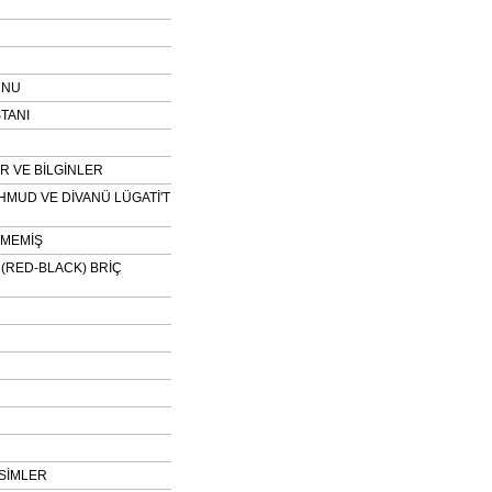
UNU
TANI
 VE BİLGİNLER
HMUD VE DİVANÜ LÜGATİ'T
NMEMİŞ
H (RED-BLACK) BRİÇ
SİMLER