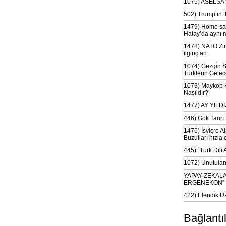
1075) ASELSAN
502) Trump’ın 
1479) Homo sap
Hatay’da aynı 
1478) NATO Zir
ilginç an
1074) Gezgin S
Türklerin Gelec
1073) Maykop Kü
Nasıldır?
1477) AY YIL
446) Gök Tanrı 
1476) İsviçre Al
Buzulları hızla 
445) “Türk Dili
1072) Unutulan 
YAPAY ZEKAL
ERGENEKON”
422) Elendik Ü
Bağlantı