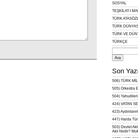
SOSYAL
TEŞKİLAT-I M
TÜRK ATASÖZ
TÜRK DÜNYAS
TÜRK VE DÜN
TÜRKÇE
Arama:
Son Yazı
506) TÜRK MİL
505) Orkestra 
504) Yahudileri
424) VATAN SE
423) Aydınlanm
447) Harda Tür
503) Devlet Akl
Akıl Nedir? Muk