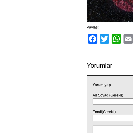
Paylaş:
Facebo
Twitt
Wh
Yorumlar
Yorum yap
Ad Soyad (Gerekli)
Email(Gerekli)