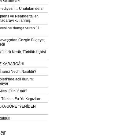
 Satılamaz!
‘hediyesi’… Unutulan ders
iens ve Neandertaller,
mağarayı kullanmış
vesi’ne damga vuran 11
avaşçıdan Gezgin Bilgeye;
eği
ltürü Nedir, Türklük İlişkisi
DIZ KARARGÂHI
İnancı Nedir, Nasıldır?
pleri’nde acil durum:
eriyor
 Ailesi Günü” mü?
Türkler: Fu-Yu Kırgızları
ARA GÖRE “YENİDEN
züldük
lar