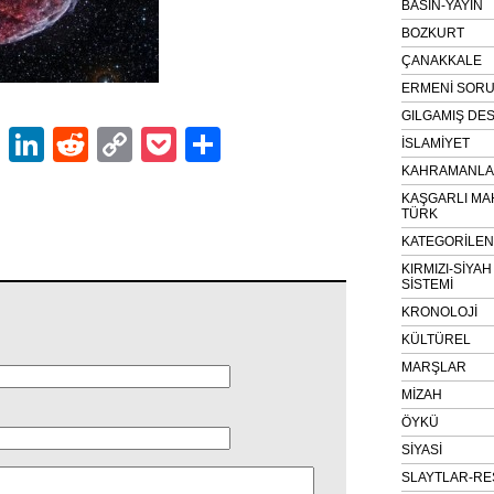
BASIN-YAYIN
BOZKURT
ÇANAKKALE
ERMENİ SOR
GILGAMIŞ DES
ok
er
atsApp
Email
LinkedIn
Reddit
Copy
Pocket
Share
İSLAMİYET
Link
KAHRAMANLAR
KAŞGARLI MA
TÜRK
KATEGORİLE
KIRMIZI-SİYA
SİSTEMİ
KRONOLOJİ
KÜLTÜREL
MARŞLAR
MİZAH
ÖYKÜ
SİYASİ
SLAYTLAR-RE