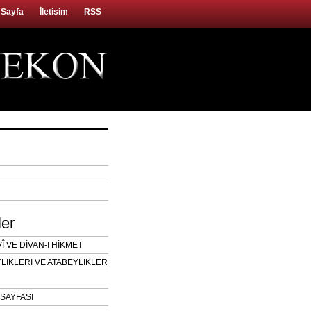
 Sayfa
İletisim
RSS
ler
 VE DİVAN-I HİKMET
LİKLERİ VE ATABEYLİKLER
SAYFASI